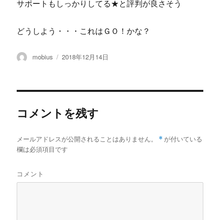
サポートもしっかりしてる★と評判が良さそう
どうしよう・・・これはＧＯ！かな？
投
投
mobius
2018年12月14日
稿
稿
者
日:
コメントを残す
メールアドレスが公開されることはありません。
*
が付いている
欄は必須項目です
コメント