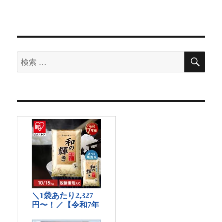
検
検
索
索
対
象: