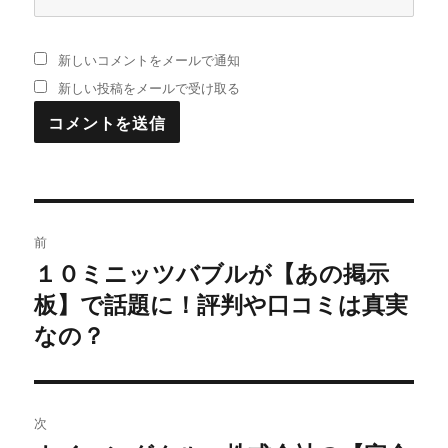
新しいコメントをメールで通知
新しい投稿をメールで受け取る
投
前
稿
１０ミニッツバブルが【あの掲示
過
板】で話題に！評判や口コミは真実
去
ナ
の
なの？
ビ
投
稿:
ゲ
次
ー