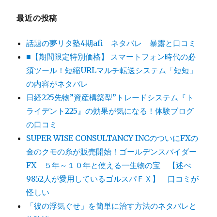
最近の投稿
話題の夢リタ塾4期afi ネタバレ 暴露と口コミ
■【期間限定特別価格】 スマートフォン時代の必
須ツール！短縮URLマルチ転送システム「短短」
の内容がネタバレ
日経225先物”資産構築型”トレードシステム『ト
ライデント225』の効果が気になる！体験ブログ
の口コミ
SUPER WISE CONSULTANCY INCのついにFXの
金のクモの糸が販売開始！ゴールデンスパイダー
FX ５年～１０年と使える一生物の宝 【述べ
9852人が愛用しているゴルスパＦＸ】 口コミが
怪しい
「彼の浮気ぐせ」を簡単に治す方法のネタバレと