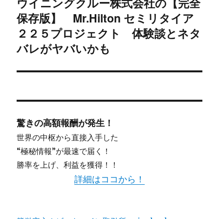
ウイニングクルー株式会社の【完全
次
シ
保存版】 Mr.Hilton セミリタイア
の
投
２２５プロジェクト 体験談とネタ
ョ
稿:
バレがヤバいかも
ン
驚きの高額報酬が発生！
世界の中枢から直接入手した
“極秘情報”が最速で届く！
勝率を上げ、利益を獲得！！
詳細はココから！