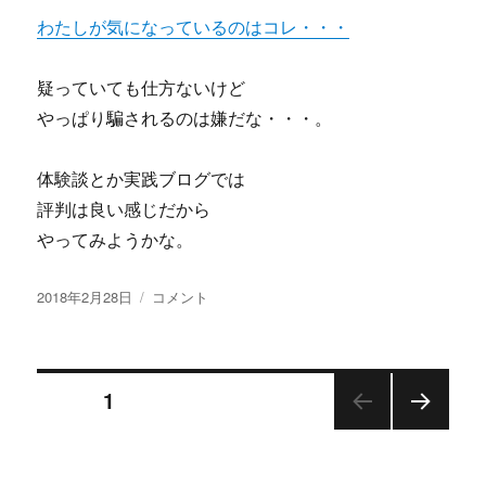
真
わたしが気になっているのはコレ・・・
実
の
口
疑っていても仕方ないけど
コ
やっぱり騙されるのは嫌だな・・・。
ミ
に
体験談とか実践ブログでは
評判は良い感じだから
やってみようかな。
投
広
2018年2月28日
コメント
稿
瀬
日:
元
貞
投
の
ページ
1
全
世
次の
稿
界
ペー
対
ジ