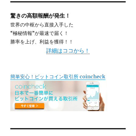
ナ
応
WEB
驚きの高額報酬が発生！
ビ
ビ
ジ
世界の中枢から直接入手した
ネ
ゲ
“極秘情報”が最速で届く！
ス
勝率を上げ、利益を獲得！！
完
ー
全
詳細はココから！
構
シ
築
マ
ニ
ョ
簡単安心！ビットコイン取引所 coincheck
ュ
ア
ン
ル
【The
Invisible
Empire】
（見
え
ざ