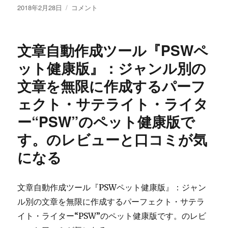
投
榊
2018年2月28日
コメント
稿
淳
日:
司
の
文章自動作成ツール『PSWペ
資
産
ット健康版』：ジャンル別の
価
文章を無限に作成するパーフ
値
レ
ェクト・サテライト・ライタ
ポ
ー
ー“PSW”のペット健康版で
ト
す。のレビューと口コミが気
031
ザ・
になる
マ
ジ
ェ
文章自動作成ツール『PSWペット健康版』：ジャン
ス
テ
ル別の文章を無限に作成するパーフェクト・サテラ
ィ
イト・ライター“PSW”のペット健康版です。のレビ
コ