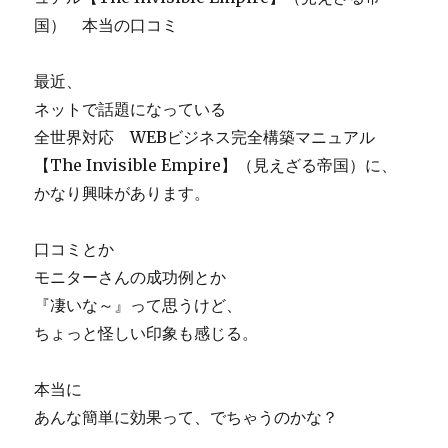
る
国） 本当の口コミ
再
配
最近、
布
ツ
ネットで話題になっている
ー
全世界対応 WEBビジネス完全構築マニュアル
ル
【The Invisible Empire】（見えざる帝国）に、
プ
ラ
かなり興味があります。
チ
ナ
口コミとか
ブ
ラ
モニターさんの成功例とか
ン
『凄いな～』って思うけど、
ダ
ちょっと怪しい印象も感じる。
ー
っ
て
本当に
怪
あんな簡単に効果って、でちゃうのかな？
し
い？