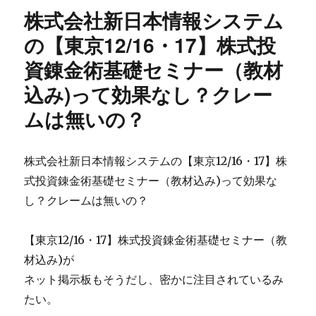
業
株式会社新日本情報システム
ジ
マ
ッ
ニ
の【東京12/16・17】株式投
ク
ュ
（3
資錬金術基礎セミナー（教材
ア
ヶ
ル
込み)って効果なし？クレー
月
は
サ
イ
ムは無いの？
ポ
ン
ー
チ
ト
キ
株式会社新日本情報システムの【東京12/16・17】株
パ
な
ッ
式投資錬金術基礎セミナー（教材込み)って効果な
の？
ク）
ク
し？クレームは無いの？
の
レ
公
ー
式
【東京12/16・17】株式投資錬金術基礎セミナー（教
ム
サ
や
材込み)が
イ
評
ネット掲示板もそうだし、密かに注目されているみ
ト
判
体
たい。
に
験