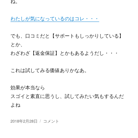
ね。
わたしが気になっているのはコレ・・・
でも、口コミだと【サポートもしっかりしている】
とか、
わざわざ【返金保証】とかもあるようだし・・・
これは試してみる価値ありかなあ。
効果が本当なら
スゴイと素直に思うし、試してみたい気もするんだ
よね
投
【第
2018年2月28日
コメント
稿
４
日:
期】