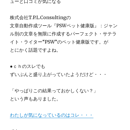
ューと口コミが気になる
ー
ト
目
株式会社T.P.L.Consultingの
黒、
文章自動作成ツール『PSWペット健康版』：ジャン
グ
ラ
ル別の文章を無限に作成するパーフェクト・サテラ
ン
イト・ライター“PSW”のペット健康版です。が
ド
とにかく話題ですよね。
ヒ
ル
ズ
●ｃｈのスレでも
目
ずいぶんと盛り上がっていたようだけど・・・
黒
一
丁
「やっぱりこの結果っておかしくない？」
目
という声もありました。
の
資
産
わたしが気になっているのはコレ・・・
価
値
「目