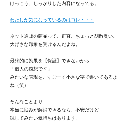
けっこう、しっかりした内容になってる。
噂
は
本
わたしが気になっているのはコレ・・・
当？
あ
ネット通販の商品って、正直、ちょっと胡散臭い。
の
掲
大げさな印象を受けるんだよね。
示
板
最終的に効果を【保証】できないから
で
の
「個人の感想です」
評
みたいな表現を、すごーく小さな字で書いてあるよ
判
ね（笑）
に
そんなことより
本当に悩みが解消できるなら、不安だけど
試してみたい気持ちはあります。