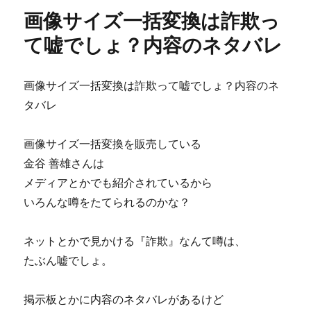
簡
画像サイズ一括変換は詐欺っ
単・
稼
て嘘でしょ？内容のネタバレ
げ
る！
イ
画像サイズ一括変換は詐欺って嘘でしょ？内容のネ
ガ
タバレ
ラ
シ
携
画像サイズ一括変換を販売している
帯
金谷 善雄さんは
ア
フ
メディアとかでも紹介されているから
ィ
いろんな噂をたてられるのかな？
リ
塾
は
ネットとかで見かける『詐欺』なんて噂は、
詐
たぶん嘘でしょ。
欺
と
い
掲示板とかに内容のネタバレがあるけど
う