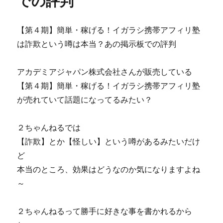
での評判
康
容
版
が
で
【第４期】簡単・稼げる！イガラシ携帯アフィリ塾
ネ
す。
タ
は詐欺という噂は本当？あの掲示板での評判
の
バ
レ
レ
ビ
アカデミアジャパン株式会社さんが販売している
に
ュ
【第４期】簡単・稼げる！イガラシ携帯アフィリ塾
ー
と
が売れていて話題になってるみたい？
口
コ
２ちゃんねるでは
ミ
が
【詐欺】とか【怪しい】という噂があるみたいだけ
気
ど
に
本当のところ、効果はどうなのか気になりますよね
な
る
～
に
２ちゃんねるって勝手に好きな事を書かれるから