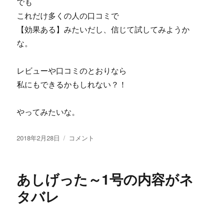
でも
黒
これだけ多くの人の口コミで
区･
【効果ある】みたいだし、信じて試してみようか
総
集
な。
編」
全
レビューや口コミのとおりなら
17
物
私にもできるかもしれない？！
件
【2017
やってみたいな。
年
10
月
投
文
2018年2月28日
コメント
改
稿
章
訂
日:
自
版】
動
あしげった～1号の内容がネ
が
作
【あ
成
タバレ
の
ツ
掲
ー
示
ル