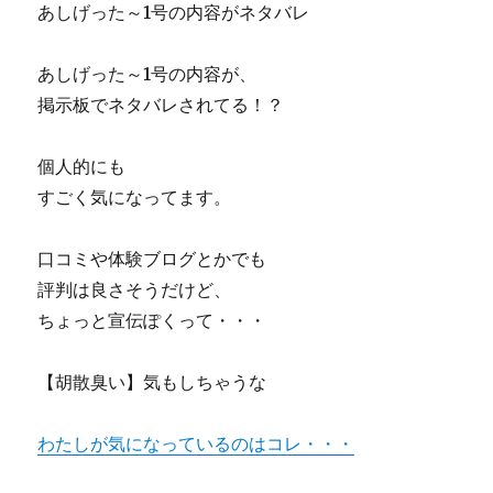
あしげった～1号の内容がネタバレ
板】
『PSW
で
ペ
話
ッ
あしげった～1号の内容が、
題
ト
掲示板でネタバレされてる！？
に！
健
評
康
判
版』：
個人的にも
や
ジ
すごく気になってます。
口
ャ
コ
ン
ミ
ル
口コミや体験ブログとかでも
は
別
評判は良さそうだけど、
真
の
実
ちょっと宣伝ぽくって・・・
文
な
章
の？
を
【胡散臭い】気もしちゃうな
に
無
限
に
わたしが気になっているのはコレ・・・
作
成