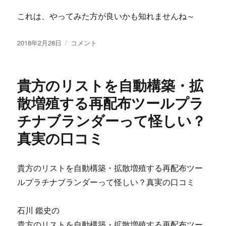
これは、やってみた方が良いかも知れませんね～
投
株
2018年2月28日
コメント
稿
式
日:
会
社
貴方のリストを自動構築・拡
新
日
散増殖する再配布ツールプラ
本
チナブランダーって怪しい？
情
報
真実の口コミ
シ
ス
テ
貴方のリストを自動構築・拡散増殖する再配布ツー
ム
の
ルプラチナブランダーって怪しい？真実の口コミ
【東
京
石川 鑑史の
12/16・
17】
貴方のリストを自動構築・拡散増殖する再配布ツー