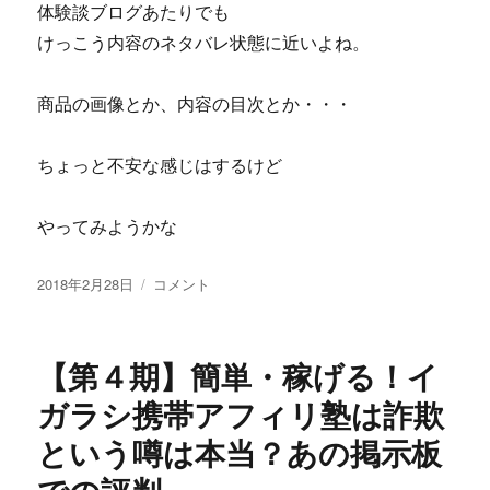
体験談ブログあたりでも
す
る
けっこう内容のネタバレ状態に近いよね。
パ
ー
商品の画像とか、内容の目次とか・・・
フ
ェ
ク
ちょっと不安な感じはするけど
ト・
サ
テ
やってみようかな
ラ
イ
投
あ
2018年2月28日
コメント
ト・
稿
し
ラ
日:
げ
イ
っ
タ
【第４期】簡単・稼げる！イ
た
ー“PSW”の
～
ガラシ携帯アフィリ塾は詐欺
ペ
1
ッ
という噂は本当？あの掲示板
号
ト
の
健
内