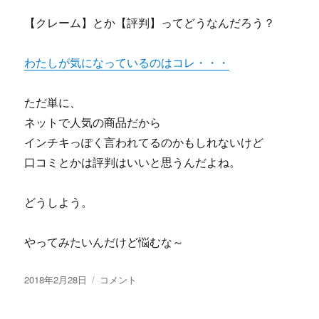
タ
ー
【クレーム】とか【評判】ってどうなんだろう？
ト
し、
わたしが気になっているのはコレ・・・
年
収
５
ただ単に、
０
ネットで人気の商品だから
０
０
インチキっぽく言われてるのかもしれないけど
万
口コミとかは評判はいいと思うんだよね。
円
ま
で
どうしよう。
し
た
やってみたいんだけど悩むな～
究
極
の
投
探
2018年2月28日
コメント
投
稿
偵
資
日:
開
ロ