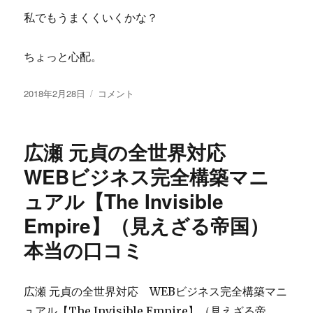
な
私でもうまくくいくかな？
し？
ク
レ
ちょっと心配。
ー
ム
投
は
貴
2018年2月28日
コメント
稿
無
方
日:
い
の
の？
リ
広瀬 元貞の全世界対応
に
ス
ト
WEBビジネス完全構築マニ
を
ュアル【The Invisible
自
動
Empire】（見えざる帝国）
構
築・
本当の口コミ
拡
散
増
広瀬 元貞の全世界対応 WEBビジネス完全構築マニ
殖
ュアル【The Invisible Empire】（見えざる帝
す