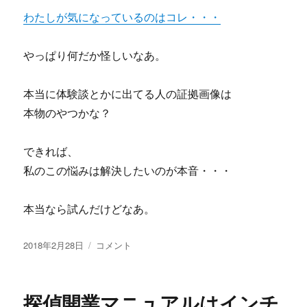
わたしが気になっているのはコレ・・・
やっぱり何だか怪しいなあ。
本当に体験談とかに出てる人の証拠画像は
本物のやつかな？
できれば、
私のこの悩みは解決したいのが本音・・・
本当なら試んだけどなあ。
投
鬼
2018年2月28日
コメント
稿
勝
日:
ち
FX！
探偵開業マニュアルはインチ
1