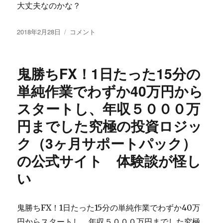
大丈夫なのかな？
投
画
2018年2月28日
コメント
稿
像
日:
サ
イ
鬼勝ちFX！1日たった15分の
ズ
一
単純作業でわずか40万円から
括
スタートし、年収５０００万
変
換
円までした究極の投資ロジッ
は
詐
ク（3ヶ月サポートパック）
欺
の公式サイト 体験談が怪し
っ
て
い
嘘
で
し
鬼勝ちFX！1日たった15分の単純作業でわずか40万
ょ？
内
円からスタートし、年収５０００万円までした究極