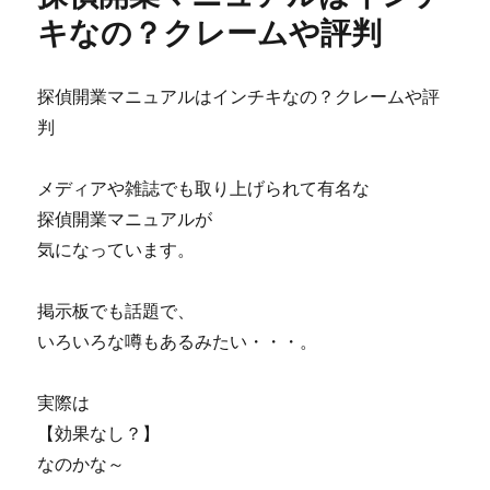
日
キなの？クレームや評判
た
っ
た
探偵開業マニュアルはインチキなの？クレームや評
15
判
分
の
単
メディアや雑誌でも取り上げられて有名な
純
探偵開業マニュアルが
作
業
気になっています。
で
わ
掲示板でも話題で、
ず
か
いろいろな噂もあるみたい・・・。
40
万
実際は
円
か
【効果なし？】
ら
なのかな～
ス