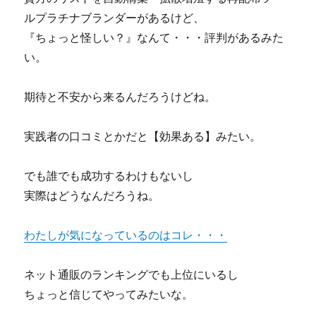
株
ルプラチナブランダーがあるけど、
式
『ちょっと怪しい？』なんて・・・評判があるみた
投
資
い。
錬
金
期待と不安から来るんだろうけどね。
術
基
礎
実践者の口コミとかだと【効果ある】みたい。
セ
ミ
ナ
でも誰でも成功するわけもないし
ー
実際はどうなんだろうね。
（教
材
込
わたしが気になっているのはコレ・・・
み)
っ
ネット通販のランキングでも上位にいるし
て
効
ちょっと信じてやってみたいな。
果