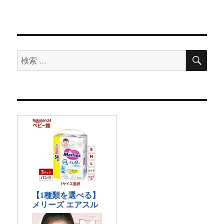
ク
ト・
サ
テ
ラ
検
イ
検
索
ト・
索
ラ
対
イ
タ
象:
ー“PSW”の
レ
デ
ィ
ー
ス
フ
ァ
ッ
シ
ョ
ン