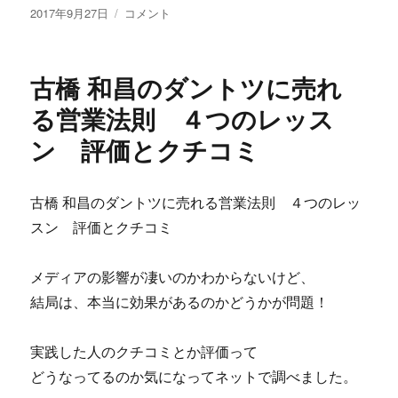
投
一
2017年9月27日
コメント
稿
般
日:
社
団
古橋 和昌のダントツに売れ
法
人
る営業法則 ４つのレッス
ワ
ン 評価とクチコミ
ン
ピ
ー
ス
古橋 和昌のダントツに売れる営業法則 ４つのレッ
プ
スン 評価とクチコミ
ロ
ジ
ェ
メディアの影響が凄いのかわからないけど、
ク
結局は、本当に効果があるのかどうかが問題！
ト
の
漫
実践した人のクチコミとか評価って
画
どうなってるのか気になってネットで調べました。
ワ