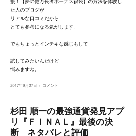
援！【夢の億万長者ボーナス福袋】の方法を体験し
ク
た人のブログが
エ
ン
リアルな口コミだから
タ
とても参考になる気がします。
ー
プ
ラ
でもちょっとインチキな感じもして
イ
ズ
試してみたいんだけど
は
詐
悩みますね。
欺
っ
投
岡
2017年9月27日
コメント
て
稿
野
嘘
日:
理
で
恵
し
杉田 順一の最強通貨発見アプ
の
ょ？
★
リ『ＦＩＮＡＬ』最後の決
内
激
容
断 ネタバレと評価
安
の
★