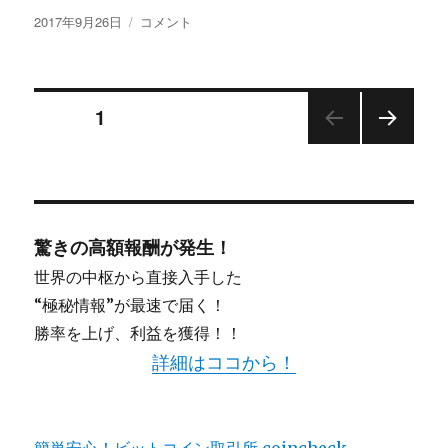
投
ェ
文
2017年9月26日
コメント
稿
ア
章
日:
楽
自
天
動
投
ア
作
ページ
1
フ
成
ィ
ツ
次の
稿
リ
ー
ペー
エ
ル
ジ
ナ
イ
『PSW
ト
レ
驚きの高額報酬が発生！
ビ
サ
デ
イ
ィ
世界の中枢から直接入手した
ト
ー
ゲ
“極秘情報”が最速で届く！
作
ス
勝率を上げ、利益を獲得！！
成
フ
ー
ツ
ァ
詳細はココから！
ー
ッ
シ
ル
シ
方
ョ
法
ン