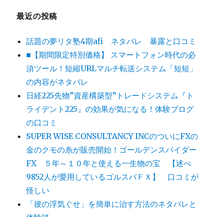
最近の投稿
話題の夢リタ塾4期afi ネタバレ 暴露と口コミ
■【期間限定特別価格】 スマートフォン時代の必
須ツール！短縮URLマルチ転送システム「短短」
の内容がネタバレ
日経225先物”資産構築型”トレードシステム『ト
ライデント225』の効果が気になる！体験ブログ
の口コミ
SUPER WISE CONSULTANCY INCのついにFXの
金のクモの糸が販売開始！ゴールデンスパイダー
FX ５年～１０年と使える一生物の宝 【述べ
9852人が愛用しているゴルスパＦＸ】 口コミが
怪しい
「彼の浮気ぐせ」を簡単に治す方法のネタバレと