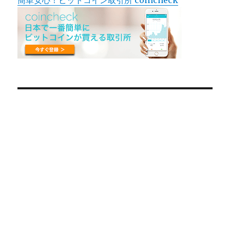
ョ
簡単安心！ビットコイン取引所 coincheck
の
版』：
ネ
ジ
ン
タ
ャ
バ
ン
レ
ル
に
別
の
文
章
を
無
限
に
作
成
す
る
パ
ー
フ
ェ