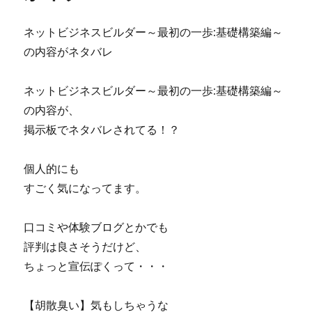
の
に
ネ
売
ネットビジネスビルダー～最初の一歩:基礎構築編～
タ
れ
の内容がネタバレ
バ
る
レ！
営
評
業
ネットビジネスビルダー～最初の一歩:基礎構築編～
判
法
の内容が、
と
則
掲示板でネタバレされてる！？
怪
４
し
つ
い
の
個人的にも
噂
レ
すごく気になってます。
に
ッ
ス
ン
口コミや体験ブログとかでも
評
評判は良さそうだけど、
価
と
ちょっと宣伝ぽくって・・・
ク
チ
【胡散臭い】気もしちゃうな
コ