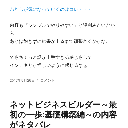
ン
ピ
わたしが気になっているのはコレ・・・
ー
ス
内容も『シンプルでやりやすい』と評判みたいだか
は、
こ
ら
れ
あとは飽きずに結果が出るまで頑張れるかかな。
か
ら
の
でもちょっと話が上手すぎる感じもして
時
インチキとか怪しいように感じるなぁ
代
の
投
ビ
古
2017年9月26日
コメント
稿
ジ
橋
日:
ネ
和
ス
昌
ネットビジネスビルダー～最
バ
の
イ
ダ
初の一歩:基礎構築編～の内容
ブ
ン
がネタバレ
ル
ト
だ！
ツ