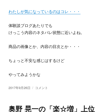
ミ
に
わたしが気になっているのはコレ・・・
体験談ブログあたりでも
けっこう内容のネタバレ状態に近いよね。
商品の画像とか、内容の目次とか・・・
ちょっと不安な感じはするけど
やってみようかな
投
ネ
2017年9月26日
コメント
稿
ッ
日:
ト
ビ
奥野 晃一の「楽☆増」上位
ジ