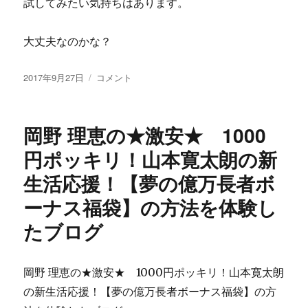
試してみたい気持ちはあります。
大丈夫なのかな？
投
IP
2017年9月27日
コメント
稿
分
日:
散
500
岡野 理恵の★激安★ 1000
以
上
円ポッキリ！山本寛太朗の新
リ
生活応援！【夢の億万長者ボ
ン
ク
ーナス福袋】の方法を体験し
シ
ス
たブログ
テ
ム
【SLAM
岡野 理恵の★激安★ 1000円ポッキリ！山本寛太朗
Ａ
の新生活応援！【夢の億万長者ボーナス福袋】の方
Ｄ
Ｕ