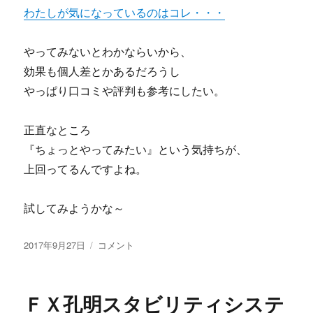
長
わたしが気になっているのはコレ・・・
者
ボ
やってみないとわかならいから、
ー
ナ
効果も個人差とかあるだろうし
ス
やっぱり口コミや評判も参考にしたい。
福
袋】
の
正直なところ
方
『ちょっとやってみたい』という気持ちが、
法
上回ってるんですよね。
を
体
験
試してみようかな～
し
た
投
ブ
杉
2017年9月27日
コメント
稿
ロ
田
日:
グ
順
に
一
ＦＸ孔明スタビリティシステ
の