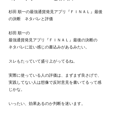
ネ
1000
タ
円
杉田 順一の最強通貨発見アプリ『ＦＩＮＡＬ』最後
バ
ポ
レ
の決断 ネタバレと評価
ッ
に
キ
リ！
杉田 順一の
山
最強通貨発見アプリ『ＦＩＮＡＬ』最後の決断の
本
ネタバレに近い感じの書込みがあるみたい。
寛
太
朗
スレもたっていて盛り上がってるね。
の
新
生
実際に使っている人の評価は、まずまず良さげで、
活
実践してない人は想像で反対意見を書いてるって感
応
じかな。
援！
【夢
の
いったい、効果あるのか判断を迷います。
億
万