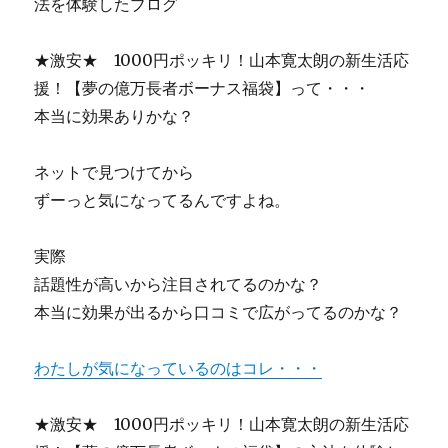
法を体験したブログ
Ｌ
Ｔ】
★激安★ 1000円ポッキリ！山本寛太朗の新生活応
ス
ラ
援！【夢の億万長者ボーナス福袋】って・・・
ム
本当に効果ありかな？
オ
ー
ル
ネットで見つけてから
ド
ずーっと気になってるんですよね。
ド
メ
イ
実際
ン、
話題性が高いから注目されてるのかな？
ペ
本当に効果が出るから口コミで広がってるのかな？
ー
ジ
ラ
わたしが気になっているのはコレ・・・
ン
ク
リ
★激安★ 1000円ポッキリ！山本寛太朗の新生活応
ン