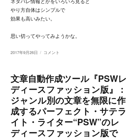
ネタバレ情報とかをいろいろ見ると
やり方自体はシンプルで
効果も高いみたい。
思い切ってやってみようかな。
投
奥
2017年9月26日
コメント
稿
野
日:
晃
一
文章自動作成ツール『PSWレ
の
「楽
ディースファッション版』：
☆
ジャンル別の文章を無限に作
増」
上
成するパーフェクト・サテラ
位
版
イト・ライター“PSW”のレ
パ
ディースファッション版で
ソ
コ