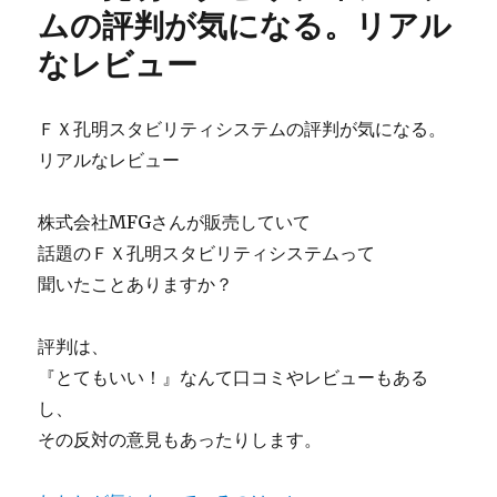
最
ムの評判が気になる。リアル
強
なレビュー
通
貨
発
見
ＦＸ孔明スタビリティシステムの評判が気になる。
ア
リアルなレビュー
プ
リ
『Ｆ
株式会社MFGさんが販売していて
Ｉ
話題のＦＸ孔明スタビリティシステムって
Ｎ
聞いたことありますか？
Ａ
Ｌ』
最
評判は、
後
『とてもいい！』なんて口コミやレビューもある
の
決
し、
断
その反対の意見もあったりします。
ネ
タ
バ