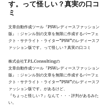
す。って怪しい？真実の口コ
ン
の
ミ
知
識
や
文章自動作成ツール『PSWレディースファッション
ホ
版』：ジャンル別の文章を無限に作成するパーフェ
ー
ム
クト・サテライト・ライター“PSW”のレディースフ
ペ
ァッション版です。って怪しい？真実の口コミ
ー
ジ
の
株式会社T.P.L.Consultingの
知
文章自動作成ツール『PSWレディースファッション
識
版』：ジャンル別の文章を無限に作成するパーフェ
が
少
クト・サテライト・ライター“PSW”のレディースフ
な
ァッション版です。があるけど、
く
『ちょっと怪しい？』なんて・・・評判があるみた
て
も
い。
簡