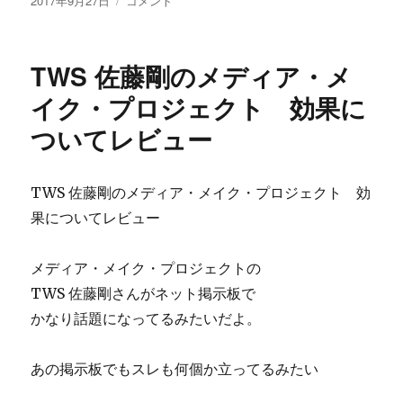
2017年9月27日
コメント
稿
Ｘ
日:
孔
明
TWS 佐藤剛のメディア・メ
ス
タ
イク・プロジェクト 効果に
ビ
ついてレビュー
リ
テ
ィ
シ
TWS 佐藤剛のメディア・メイク・プロジェクト 効
ス
果についてレビュー
テ
ム
の
メディア・メイク・プロジェクトの
評
TWS 佐藤剛さんがネット掲示板で
判
かなり話題になってるみたいだよ。
が
気
に
あの掲示板でもスレも何個か立ってるみたい
な
る。