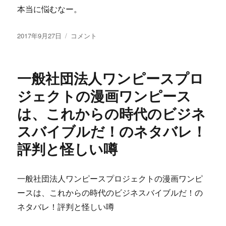
本当に悩むなー。
投
TWS
2017年9月27日
コメント
稿
佐
日:
藤
剛
一般社団法人ワンピースプロ
の
メ
ジェクトの漫画ワンピース
デ
は、これからの時代のビジネ
ィ
ア・
スバイブルだ！のネタバレ！
メ
イ
評判と怪しい噂
ク・
プ
ロ
一般社団法人ワンピースプロジェクトの漫画ワンピ
ジ
ースは、これからの時代のビジネスバイブルだ！の
ェ
ク
ネタバレ！評判と怪しい噂
ト
効