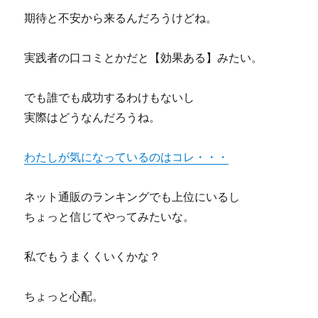
単
期待と不安から来るんだろうけどね。
に
ア
フ
実践者の口コミとかだと【効果ある】みたい。
ィ
リ
エ
でも誰でも成功するわけもないし
イ
実際はどうなんだろうね。
ト
を
始
わたしが気になっているのはコレ・・・
め
る
ネット通販のランキングでも上位にいるし
事
が
ちょっと信じてやってみたいな。
出
来
私でもうまくくいくかな？
る
ソ
フ
ちょっと心配。
ト
ウ