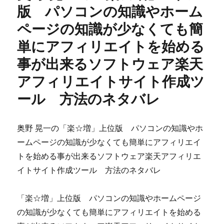
ネ
版 パソコンの知識やホーム
ス
ページの知識が少なくても簡
ビ
ル
単にアフィリエイトを始める
ダ
ー
事が出来るソフトウェア楽天
～
アフィリエイトサイト作成ツ
最
初
ール 方法のネタバレ
の
一
歩:
奥野 晃一の「楽☆増」上位版 パソコンの知識やホ
基
礎
ームページの知識が少なくても簡単にアフィリエイ
構
トを始める事が出来るソフトウェア楽天アフィリエ
築
イトサイト作成ツール 方法のネタバレ
編
～
の
「楽☆増」上位版 パソコンの知識やホームページ
内
の知識が少なくても簡単にアフィリエイトを始める
容
が