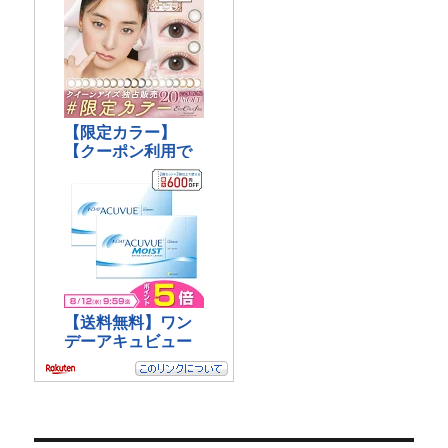
版
で
す。
っ
て
怪
し
い？
真
実
の
口
コ
ミ
に