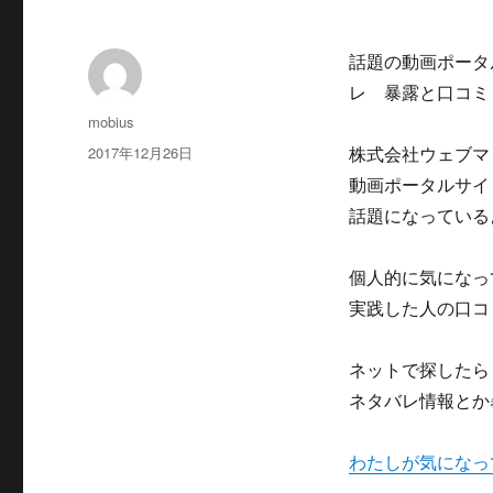
話題の動画ポータ
レ 暴露と口コミ
投
mobius
稿
投
2017年12月26日
株式会社ウェブマ
者
稿
動画ポータルサイ
日:
話題になっている
個人的に気になっ
実践した人の口コ
ネットで探したら
ネタバレ情報とか
わたしが気になっ