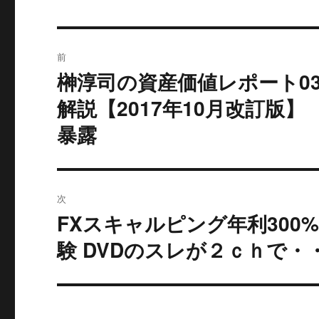
投
前
稿
榊淳司の資産価値レポート03
過
去
ナ
解説【2017年10月改訂版
の
暴露
ビ
投
稿:
ゲ
ー
次
FXスキャルピング年利300
シ
次
の
験 DVDのスレが２ｃｈで・
ョ
投
ン
稿: