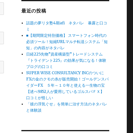
最近の投稿
話題の夢リタ塾4期afi ネタバレ 暴露と口コ
ミ
■【期間限定特別価格】 スマートフォン時代の
必須ツール！短縮URLマルチ転送システム「短
短」の内容がネタバレ
日経225先物”資産構築型”トレードシステム
『トライデント225』の効果が気になる！体験
ブログの口コミ
SUPER WISE CONSULTANCY INCのついに
FXの金のクモの糸が販売開始！ゴールデンスパ
イダーFX ５年～１０年と使える一生物の宝
【述べ9852人が愛用しているゴルスパＦＸ】
口コミが怪しい
「彼の浮気ぐせ」を簡単に治す方法のネタバレ
と体験談