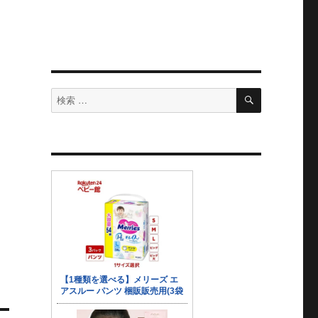
検
検
索
索
対
象: