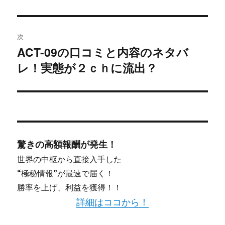
投
稿:
ゲ
次
ー
ACT-09の口コミと内容のネタバ
次
シ
レ！実態が２ｃｈに流出？
の
投
ョ
稿:
ン
驚きの高額報酬が発生！
世界の中枢から直接入手した
“極秘情報”が最速で届く！
勝率を上げ、利益を獲得！！
詳細はココから！