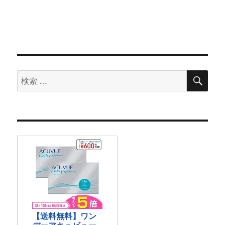
検
検
索
索
対
象: