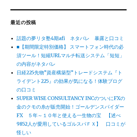
最近の投稿
話題の夢リタ塾4期afi ネタバレ 暴露と口コミ
■【期間限定特別価格】 スマートフォン時代の必
須ツール！短縮URLマルチ転送システム「短短」
の内容がネタバレ
日経225先物”資産構築型”トレードシステム『ト
ライデント225』の効果が気になる！体験ブログ
の口コミ
SUPER WISE CONSULTANCY INCのついにFXの
金のクモの糸が販売開始！ゴールデンスパイダー
FX ５年～１０年と使える一生物の宝 【述べ
9852人が愛用しているゴルスパＦＸ】 口コミが
怪しい