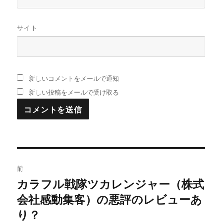
サイト
新しいコメントをメールで通知
新しい投稿をメールで受け取る
投
前
稿
カラフル戦隊ツカレンジャー（株式
過
会社感動集客）の悪評のレビューあ
去
ナ
の
り？
ビ