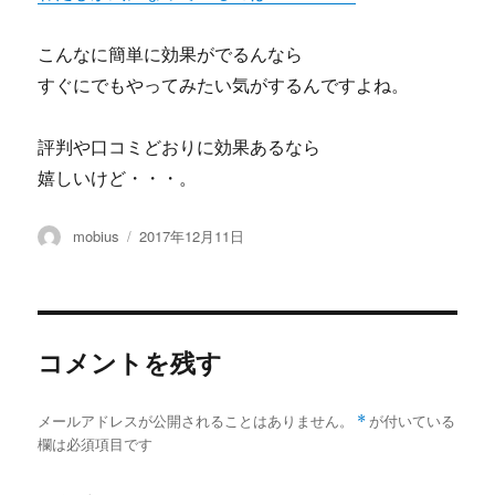
こんなに簡単に効果がでるんなら
すぐにでもやってみたい気がするんですよね。
評判や口コミどおりに効果あるなら
嬉しいけど・・・。
投
投
mobius
2017年12月11日
稿
稿
者
日:
コメントを残す
メールアドレスが公開されることはありません。
*
が付いている
欄は必須項目です