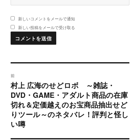
新しいコメントをメールで通知
新しい投稿をメールで受け取る
投
前
稿
村上 広海のせどロボ ～雑誌・
過
DVD・GAME・アダルト商品の在庫
去
ナ
の
切れ＆定価越えのお宝商品抽出せど
ビ
投
りツール～のネタバレ！評判と怪し
稿:
ゲ
い噂
ー