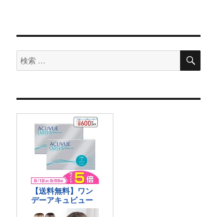
検
検
索
索
対
象: