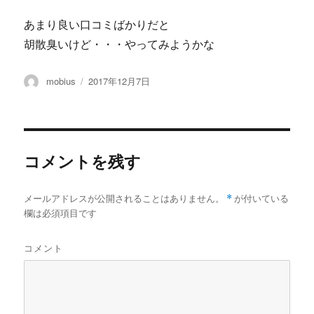
あまり良い口コミばかりだと
胡散臭いけど・・・やってみようかな
投
投
mobius
2017年12月7日
稿
稿
者
日:
コメントを残す
メールアドレスが公開されることはありません。
*
が付いている
欄は必須項目です
コメント