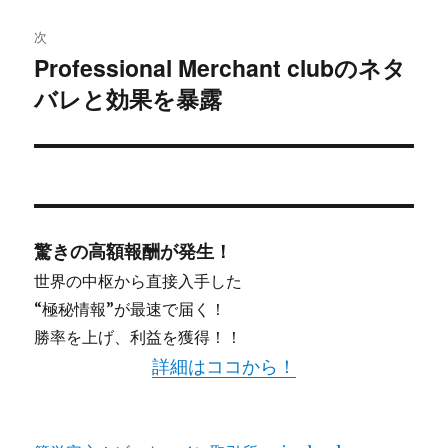
シ
次
Professional Merchant clubのネタ
ョ
次
バレと効果を暴露
の
ン
投
稿:
驚きの高額報酬が発生！
世界の中枢から直接入手した
“極秘情報”が最速で届く！
勝率を上げ、利益を獲得！！
詳細はココから！