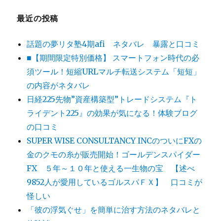
最近の投稿
話題の夢リタ塾4期afi ネタバレ 暴露と口コミ
■【期間限定特別価格】 スマートフォン時代の必
須ツール！短縮URLマルチ転送システム「短短」
の内容がネタバレ
日経225先物”資産構築型”トレードシステム『ト
ライデント225』の効果が気になる！体験ブログ
の口コミ
SUPER WISE CONSULTANCY INCのついにFXの
金のクモの糸が販売開始！ゴールデンスパイダー
FX ５年～１０年と使える一生物の宝 【述べ
9852人が愛用しているゴルスパＦＸ】 口コミが
怪しい
「彼の浮気ぐせ」を簡単に治す方法のネタバレと