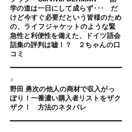
の
学の道は一日にして成らず･･･ だ
ビ
投
けど今すぐ必要だという皆様のため
稿:
ゲ
の、ライフジャケットのような緊
急性と利便性を備えた、ドイツ語会
ー
話集の評判は嘘！？ ２ちゃんの口
シ
コミ
ョ
ン
次
野田 勇次の他人の商材で収入がっ
次
ぽり！一番濃い購入者リストをザク
の
投
ザク！ 方法のネタバレ
稿: