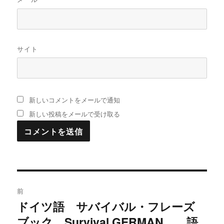
サイト
新しいコメントをメールで通知
新しい投稿をメールで受け取る
投
前
稿
ドイツ語 サバイバル・フレーズ
過
ブック Survival GERMAN 語
去
ナ