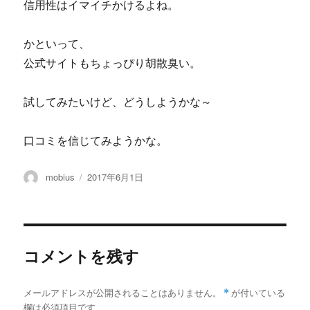
信用性はイマイチかけるよね。
かといって、
公式サイトもちょっぴり胡散臭い。
試してみたいけど、どうしようかな～
口コミを信じてみようかな。
投
投
mobius
2017年6月1日
稿
稿
者
日:
コメントを残す
メールアドレスが公開されることはありません。
*
が付いている
欄は必須項目です