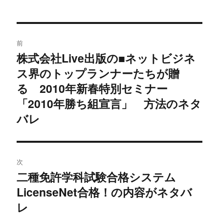
投
前
稿
株式会社Live出版の■ネットビジネ
過
ス界のトップランナーたちが贈
去
ナ
の
る 2010年新春特別セミナー
ビ
投
「2010年勝ち組宣言」 方法のネタ
稿:
ゲ
バレ
ー
シ
次
二種免許学科試験合格システム
ョ
次
LicenseNet合格！の内容がネタバ
の
ン
投
レ
稿: