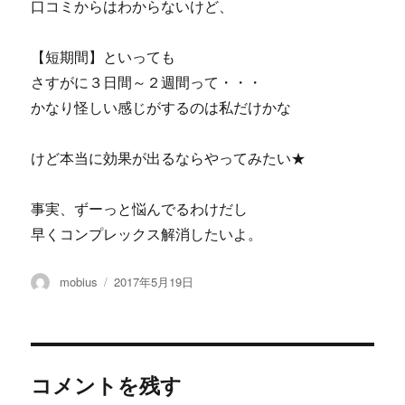
口コミからはわからないけど、
【短期間】といっても
さすがに３日間～２週間って・・・
かなり怪しい感じがするのは私だけかな
けど本当に効果が出るならやってみたい★
事実、ずーっと悩んでるわけだし
早くコンプレックス解消したいよ。
投
投
mobius
2017年5月19日
稿
稿
者
日:
コメントを残す