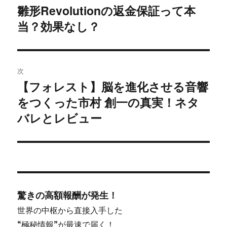
稿
雛形Revolutionの返金保証って本
過
当？効果なし？
去
ナ
の
ビ
投
稿:
ゲ
次
【フォレスト】脳を進化させる音響
次
ー
をつくった市村 創一の真実！ネタ
の
シ
投
バレとレビュー
稿:
ョ
ン
驚きの高額報酬が発生！
世界の中枢から直接入手した
“極秘情報”が最速で届く！