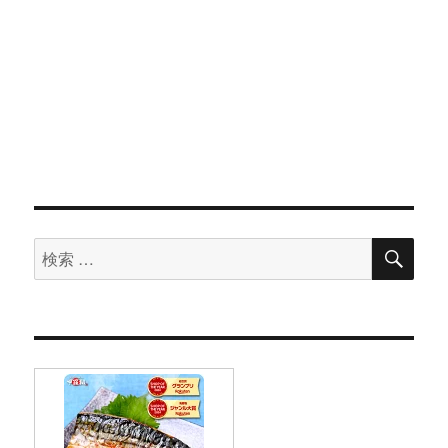
検
検
索
索
対
象: