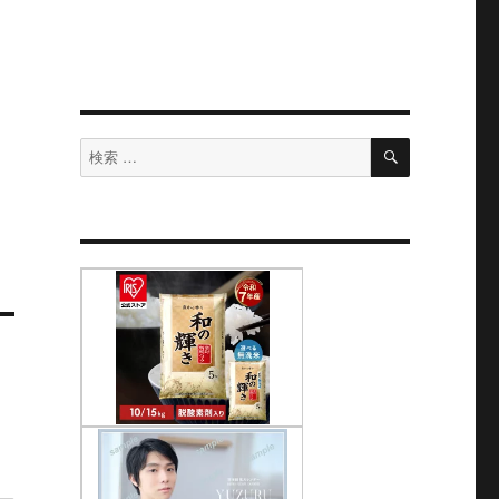
検
検
索
索
対
象: