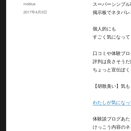
投
mobius
スーパーシンプルF
稿
投
2017年4月3日
掲示板でネタバレ
者
稿
日:
個人的にも
すごく気になって
口コミや体験ブロ
評判は良さそうだ
ちょっと宣伝ぽく
【胡散臭い】気も
わたしが気になっ
体験談ブログあた
けっこう内容のネ