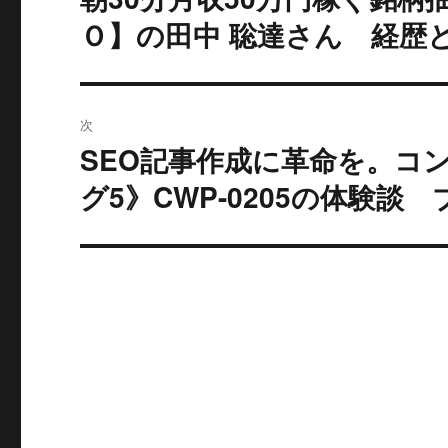
の
Ｏ】の田中 聡達さん 経歴
ビ
投
稿:
ゲ
ー
次
SEO記事作成に革命を。コ
シ
次
の
グ5》CWP-0205の体験談
ョ
投
ン
稿: