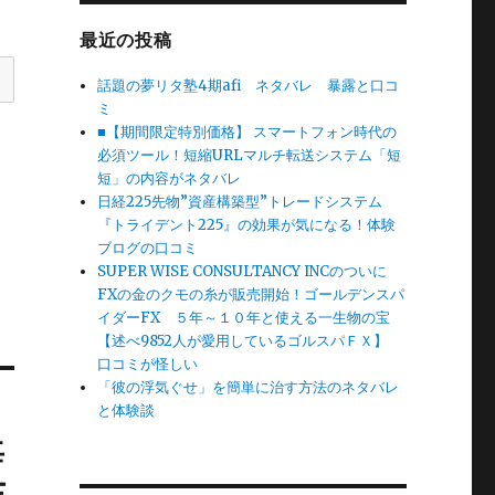
最近の投稿
話題の夢リタ塾4期afi ネタバレ 暴露と口コ
ミ
■【期間限定特別価格】 スマートフォン時代の
必須ツール！短縮URLマルチ転送システム「短
短」の内容がネタバレ
日経225先物”資産構築型”トレードシステム
『トライデント225』の効果が気になる！体験
ブログの口コミ
SUPER WISE CONSULTANCY INCのついに
FXの金のクモの糸が販売開始！ゴールデンスパ
イダーFX ５年～１０年と使える一生物の宝
【述べ9852人が愛用しているゴルスパＦＸ】
口コミが怪しい
「彼の浮気ぐせ」を簡単に治す方法のネタバレ
と体験談
毎
Ｅ