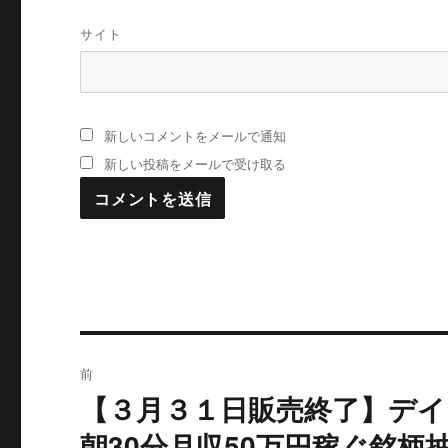
サイト
新しいコメントをメールで通知
新しい投稿をメールで受け取る
投
前
稿
【３月３１日販売終了】デイ
過
去
ナ
朝30分月収50万円稼ぐ銘