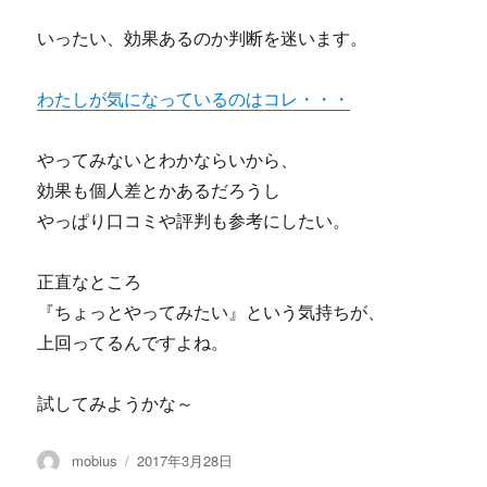
いったい、効果あるのか判断を迷います。
わたしが気になっているのはコレ・・・
やってみないとわかならいから、
効果も個人差とかあるだろうし
やっぱり口コミや評判も参考にしたい。
正直なところ
『ちょっとやってみたい』という気持ちが、
上回ってるんですよね。
試してみようかな～
投
投
mobius
2017年3月28日
稿
稿