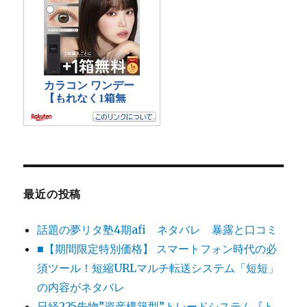
最近の投稿
話題の夢リタ塾4期afi ネタバレ 暴露と口コミ
■【期間限定特別価格】 スマートフォン時代の必
須ツール！短縮URLマルチ転送システム「短短」
の内容がネタバレ
日経225先物”資産構築型”トレードシステム『ト