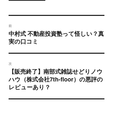
投
前
稿
中村式 不動産投資塾って怪しい？真
過
実の口コミ
去
ナ
の
ビ
投
稿:
ゲ
次
【販売終了】南部式雑誌せどりノウ
次
ー
ハウ（株式会社7th-floor）の悪評の
の
シ
投
レビューあり？
稿:
ョ
ン