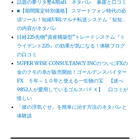
話題の夢リタ塾4期afi ネタバレ 暴露と口コミ
■【期間限定特別価格】 スマートフォン時代の必
須ツール！短縮URLマルチ転送システム「短短」
の内容がネタバレ
日経225先物”資産構築型”トレードシステム『ト
ライデント225』の効果が気になる！体験ブログ
の口コミ
SUPER WISE CONSULTANCY INCのついにFXの
金のクモの糸が販売開始！ゴールデンスパイダー
FX ５年～１０年と使える一生物の宝 【述べ
9852人が愛用しているゴルスパＦＸ】 口コミが
怪しい
「彼の浮気ぐせ」を簡単に治す方法のネタバレと
体験談