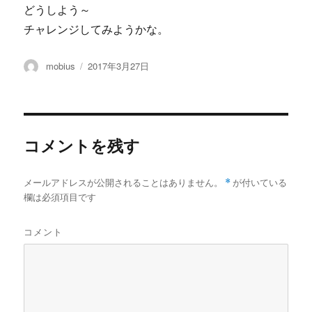
どうしよう～
チャレンジしてみようかな。
投
投
mobius
2017年3月27日
稿
稿
者
日:
コメントを残す
メールアドレスが公開されることはありません。
*
が付いている
欄は必須項目です
コメント