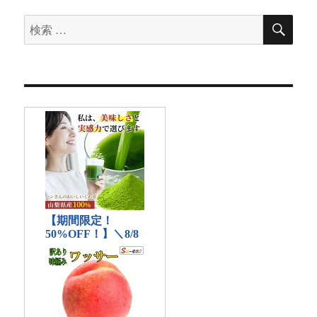
検
検
索
索
対
象: