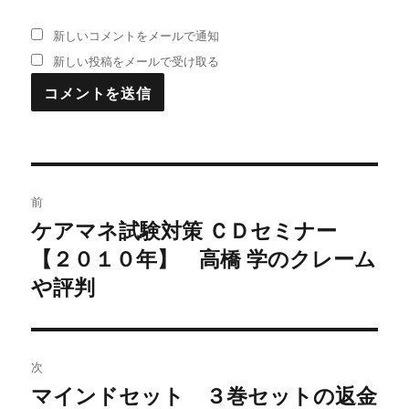
新しいコメントをメールで通知
新しい投稿をメールで受け取る
投
前
稿
ケアマネ試験対策 ＣＤセミナー
過
【２０１０年】 高橋 学のクレーム
去
ナ
の
や評判
ビ
投
稿:
ゲ
次
ー
マインドセット ３巻セットの返金
次