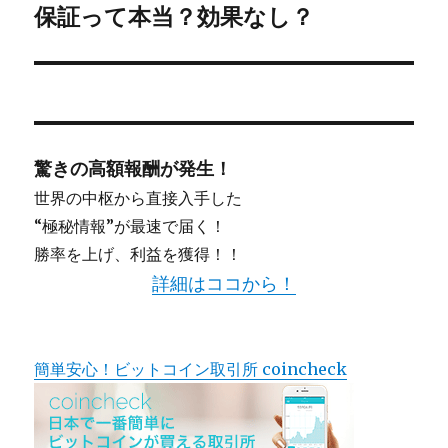
シ
保証って本当？効果なし？
の
投
ョ
稿:
ン
驚きの高額報酬が発生！
世界の中枢から直接入手した
“極秘情報”が最速で届く！
勝率を上げ、利益を獲得！！
詳細はココから！
簡単安心！ビットコイン取引所 coincheck