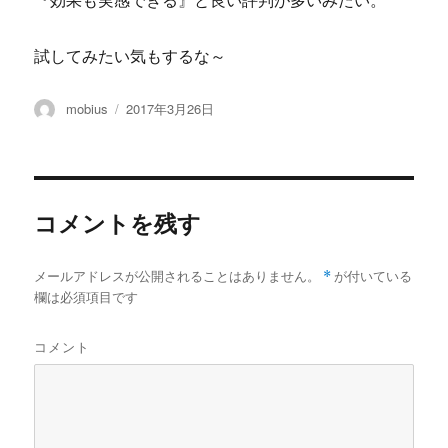
『効果も実感できる』と良い評判が多いみたい。
試してみたい気もするな～
投
投
mobius
2017年3月26日
稿
稿
者
日:
コメントを残す
メールアドレスが公開されることはありません。
*
が付いている
欄は必須項目です
コメント