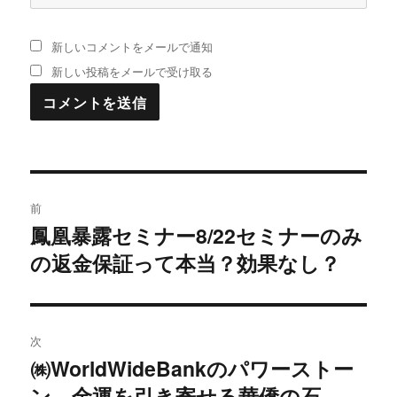
新しいコメントをメールで通知
新しい投稿をメールで受け取る
投
前
稿
鳳凰暴露セミナー8/22セミナーのみ
過
の返金保証って本当？効果なし？
去
ナ
の
ビ
投
稿:
ゲ
次
㈱WorldWideBankのパワーストー
次
ー
ン 金運を引き寄せる華僑の石
の