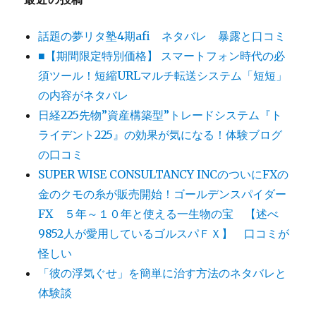
話題の夢リタ塾4期afi ネタバレ 暴露と口コミ
■【期間限定特別価格】 スマートフォン時代の必
須ツール！短縮URLマルチ転送システム「短短」
の内容がネタバレ
日経225先物”資産構築型”トレードシステム『ト
ライデント225』の効果が気になる！体験ブログ
の口コミ
SUPER WISE CONSULTANCY INCのついにFXの
金のクモの糸が販売開始！ゴールデンスパイダー
FX ５年～１０年と使える一生物の宝 【述べ
9852人が愛用しているゴルスパＦＸ】 口コミが
怪しい
「彼の浮気ぐせ」を簡単に治す方法のネタバレと
体験談