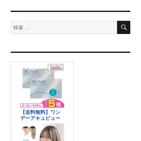
検
検
索
索
対
象: