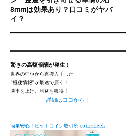
シ
投
8mmは効果あり？口コミがヤバ
稿:
イ？
ョ
ン
驚きの高額報酬が発生！
世界の中枢から直接入手した
“極秘情報”が最速で届く！
勝率を上げ、利益を獲得！！
詳細はココから！
簡単安心！ビットコイン取引所 coincheck