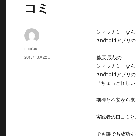
コミ
シマッチミーなん
Androidアプ
投
mobius
稿
投
2017年3月22日
藤原 辰哉の
者
稿
シマッチミーなん
日:
Androidアプ
『ちょっと怪しい
期待と不安から来
実践者の口コミと
でも誰でも成功す