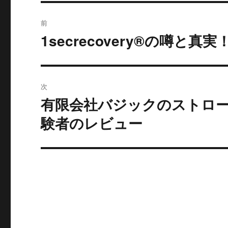
投
前
稿
1secrecovery®の噂と真
過
去
ナ
の
ビ
投
次
稿:
ゲ
有限会社バジックのストロ
次
の
ー
験者のレビュー
投
シ
稿:
ョ
ン