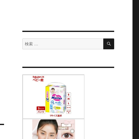
検
検
索
索
対
象: