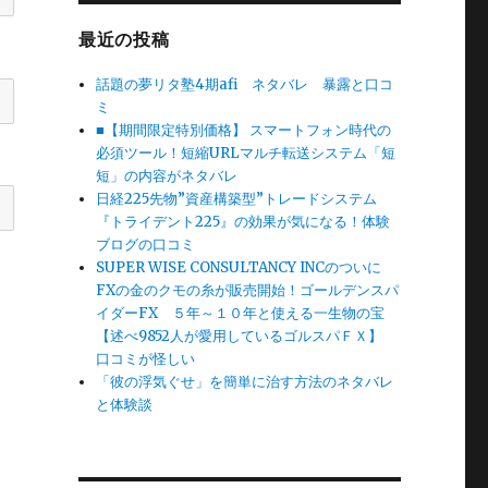
最近の投稿
話題の夢リタ塾4期afi ネタバレ 暴露と口コ
ミ
■【期間限定特別価格】 スマートフォン時代の
必須ツール！短縮URLマルチ転送システム「短
短」の内容がネタバレ
日経225先物”資産構築型”トレードシステム
『トライデント225』の効果が気になる！体験
ブログの口コミ
SUPER WISE CONSULTANCY INCのついに
FXの金のクモの糸が販売開始！ゴールデンスパ
イダーFX ５年～１０年と使える一生物の宝
【述べ9852人が愛用しているゴルスパＦＸ】
口コミが怪しい
「彼の浮気ぐせ」を簡単に治す方法のネタバレ
と体験談