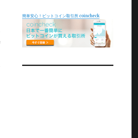
簡単安心！ビットコイン取引所 coincheck
ッ
果
ッ