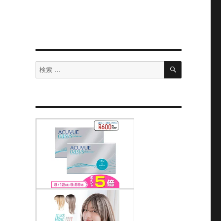
検
検
索
索
対
象: