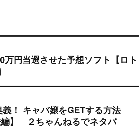
00万円当選させた予想ソフト【ロト
価
奥義！ キャバ嬢をGETする方法
法編】 ２ちゃんねるでネタバ