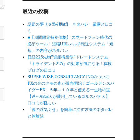
最近の投稿
話題の夢リタ塾4期afi ネタバレ 暴露と口コ
ミ
■【期間限定特別価格】 スマートフォン時代の
必須ツール！短縮URLマルチ転送システム「短
短」の内容がネタバレ
日経225先物”資産構築型”トレードシステム
『トライデント225』の効果が気になる！体験
ブログの口コミ
SUPER WISE CONSULTANCY INCのついに
FXの金のクモの糸が販売開始！ゴールデンスパ
イダーFX ５年～１０年と使える一生物の宝
【述べ9852人が愛用しているゴルスパＦＸ】
口コミが怪しい
「彼の浮気ぐせ」を簡単に治す方法のネタバレ
と体験談