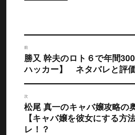
投
前
稿
勝又 幹夫のロト６で年間30
過
去
ナ
ハッカー】 ネタバレと評
の
ビ
投
稿:
ゲ
次
ー
松尾 真一のキャバ嬢攻略の
次
の
【キャバ嬢を彼女にする方
シ
投
レ！？
ョ
稿: