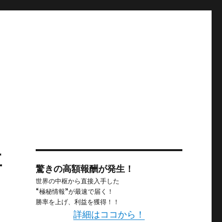
専
驚きの高額報酬が発生！
世界の中枢から直接入手した
“極秘情報”が最速で届く！
勝率を上げ、利益を獲得！！
詳細はココから！