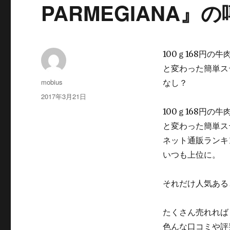
PARMEGIANA
100ｇ168円
と変わった簡単ステ
投
mobius
なし？
稿
投
2017年3月21日
者
稿
100ｇ168円
日:
と変わった簡単ステー
ネット通販ランキ
いつも上位に。
それだけ人気ある
たくさん売れれば
色んな口コミや評