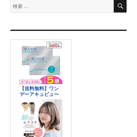
検
検
索
索
対
象: