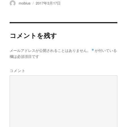
投
投
mobius
2017年3月17日
稿
稿
者
日:
コメントを残す
メールアドレスが公開されることはありません。
*
が付いている
欄は必須項目です
コメント