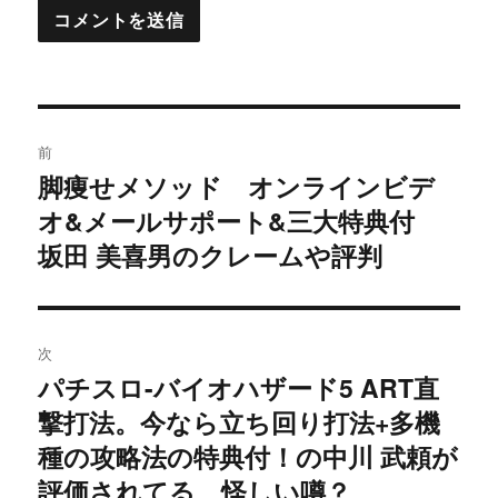
投
前
稿
脚痩せメソッド オンラインビデ
過
オ&メールサポート&三大特典付
去
ナ
の
坂田 美喜男のクレームや評判
ビ
投
稿:
ゲ
次
ー
パチスロ-バイオハザード5 ART直
次
シ
撃打法。今なら立ち回り打法+多機
の
投
種の攻略法の特典付！の中川 武頼が
ョ
稿:
評価されてる 怪しい噂？