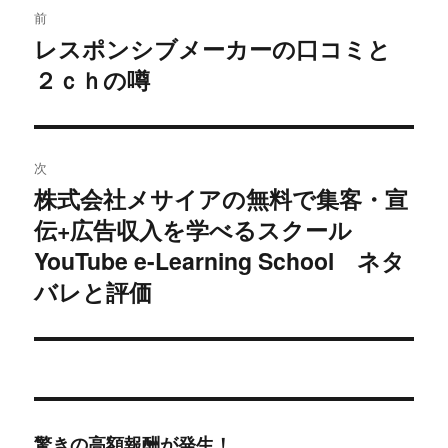
前
稿
レスポンシブメーカーの口コミと
過
２ｃｈの噂
去
ナ
の
ビ
投
稿:
ゲ
次
株式会社メサイアの無料で集客・宣
次
ー
伝+広告収入を学べるスクール
の
シ
投
YouTube e-Learning School ネタ
稿:
バレと評価
ョ
ン
驚きの高額報酬が発生！