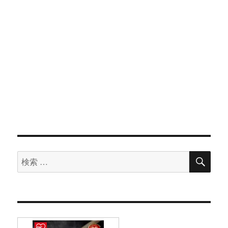
検
検
索
索
対
象: