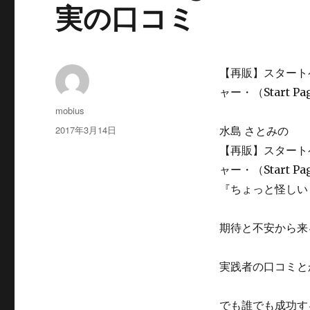
実の口コミ
【再販】スタート
ャー・（Start P
投
mobius
稿
投
2017年3月14日
水島 さとみの
者
稿
【再販】スタート
日:
ャー・（Start Pa
『ちょっと怪しい
期待と不安から来
実践者の口コミと
でも誰でも成功す