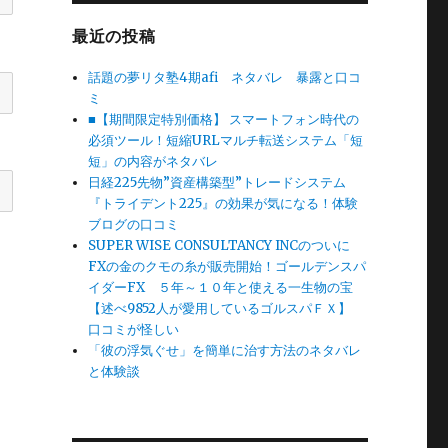
最近の投稿
話題の夢リタ塾4期afi ネタバレ 暴露と口コ
ミ
■【期間限定特別価格】 スマートフォン時代の
必須ツール！短縮URLマルチ転送システム「短
短」の内容がネタバレ
日経225先物”資産構築型”トレードシステム
『トライデント225』の効果が気になる！体験
ブログの口コミ
SUPER WISE CONSULTANCY INCのついに
FXの金のクモの糸が販売開始！ゴールデンスパ
イダーFX ５年～１０年と使える一生物の宝
【述べ9852人が愛用しているゴルスパＦＸ】
口コミが怪しい
「彼の浮気ぐせ」を簡単に治す方法のネタバレ
と体験談