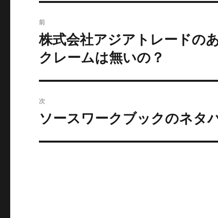
投
前
稿
株式会社アジアトレードの
過
去
ナ
クレームは無いの？
の
ビ
投
稿:
ゲ
次
ー
ソースワークブックのネタ
次
の
シ
投
ョ
稿:
ン