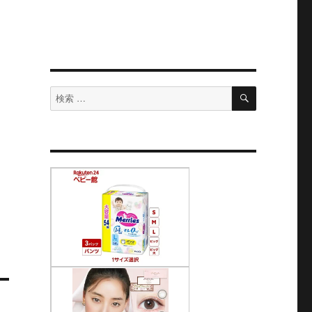
検
検
索
索
対
象: