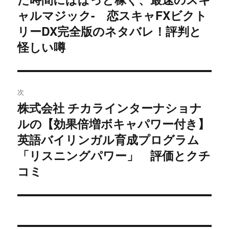
ビ
投
ャルマジック- 恋スキャFXビクト
稿:
ゲ
リーDX完全版のネタバレ！評判と
怪しい噂
ー
シ
ョ
次
株式会社 チカラインターナショナ
次
ン
ルの【効果倍増ボキャパワー付き】
の
投
英語バイリンガル育成プログラム
稿:
「リスニングパワー」 評価とクチ
コミ