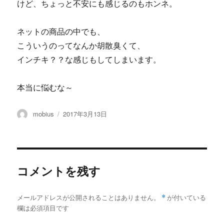
けど、ちょっと不安にも感じるのもホンネ。
ネットの商品の中でも、
こういうのってなんか胡散臭くて、
インチキ？？な感じもしてしまいます。
本当に悩むな～
投
投
mobius
2017年3月13日
稿
稿
者
日:
コメントを残す
メールアドレスが公開されることはありません。
*
が付いている
欄は必須項目です