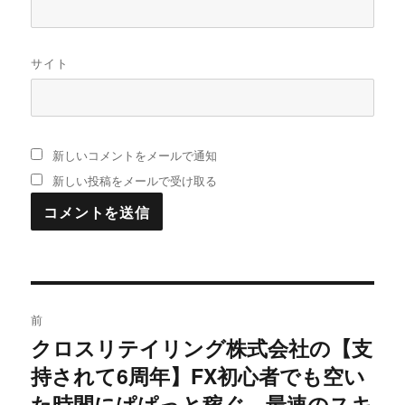
サイト
新しいコメントをメールで通知
新しい投稿をメールで受け取る
投
前
稿
クロスリテイリング株式会社の【支
過
持されて6周年】FX初心者でも空い
去
ナ
の
た時間にぱぱっと稼ぐ、最速のスキ