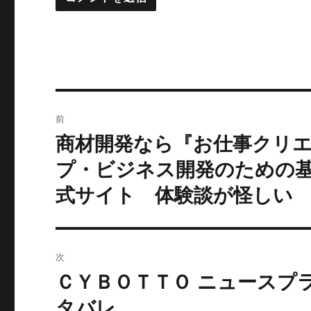
投
前
稿
商材開発なら『お仕事クリ
過
去
ナ
プ・ビジネス開発のための
の
式サイト 体験談が怪しい
ビ
投
稿:
ゲ
ー
次
ＣＹＢＯＴＴＯ ニュースプ
シ
次
の
タバレ
ョ