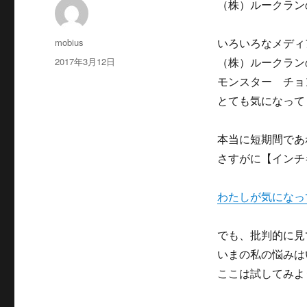
（株）ルークラン
投
mobius
いろいろなメディ
稿
投
2017年3月12日
（株）ルークラン
者
稿
モンスター チョ
日:
とても気になって
本当に短期間であ
さすがに【インチ
わたしが気になっ
でも、批判的に見
いまの私の悩みは
ここは試してみよ