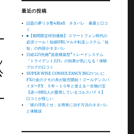
最近の投稿
話題の夢リタ塾4期afi ネタバレ 暴露と口コ
ミ
■【期間限定特別価格】 スマートフォン時代の
必須ツール！短縮URLマルチ転送システム「短
短」の内容がネタバレ
日経225先物”資産構築型”トレードシステム
ッ
『トライデント225』の効果が気になる！体験
ブログの口コミ
公
SUPER WISE CONSULTANCY INCのついに
FXの金のクモの糸が販売開始！ゴールデンスパ
イダーFX ５年～１０年と使える一生物の宝
【述べ9852人が愛用しているゴルスパＦＸ】
口コミが怪しい
「彼の浮気ぐせ」を簡単に治す方法のネタバレ
と体験談