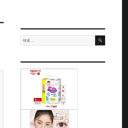
検
検
索
索
対
象: