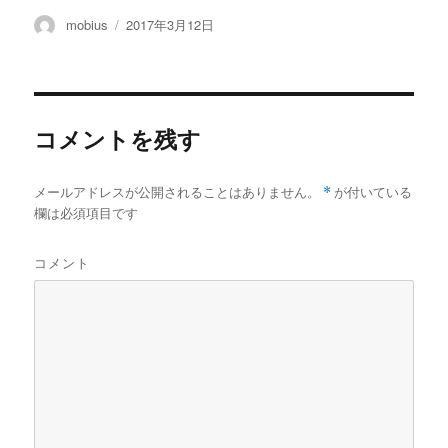
投
投
mobius
2017年3月12日
稿
稿
者
日:
コメントを残す
メールアドレスが公開されることはありません。
*
が付いている
欄は必須項目です
コメント