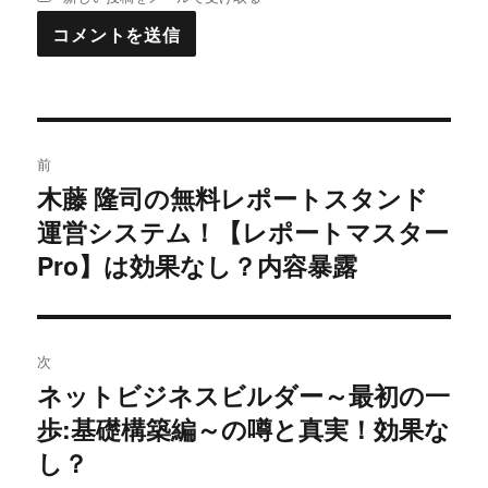
投
前
稿
木藤 隆司の無料レポートスタンド
過
運営システム！【レポートマスター
去
ナ
の
Pro】は効果なし？内容暴露
ビ
投
稿:
ゲ
次
ー
ネットビジネスビルダー～最初の一
次
シ
歩:基礎構築編～の噂と真実！効果な
の
投
し？
ョ
稿: