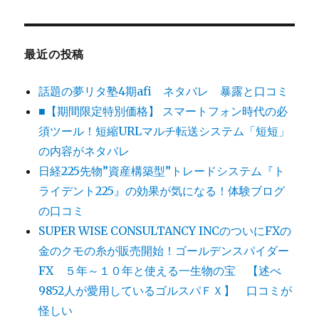
最近の投稿
話題の夢リタ塾4期afi ネタバレ 暴露と口コミ
■【期間限定特別価格】 スマートフォン時代の必
須ツール！短縮URLマルチ転送システム「短短」
の内容がネタバレ
日経225先物”資産構築型”トレードシステム『ト
ライデント225』の効果が気になる！体験ブログ
の口コミ
SUPER WISE CONSULTANCY INCのついにFXの
金のクモの糸が販売開始！ゴールデンスパイダー
FX ５年～１０年と使える一生物の宝 【述べ
9852人が愛用しているゴルスパＦＸ】 口コミが
怪しい