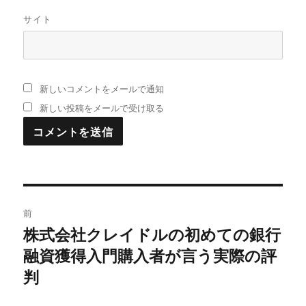
サイト
新しいコメントをメールで通知
新しい投稿をメールで受け取る
投
前
稿
株式会社クレイドルの初めての銀行
過
融資獲得入門購入者が言う実際の評
去
ナ
の
判
ビ
投