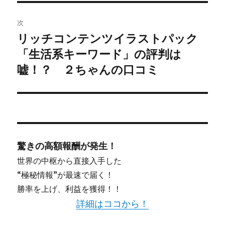
稿:
ゲ
次
ー
リッチコンテンツイラストパック
次
シ
「生活系キーワード」の評判は
の
投
嘘！？ ２ちゃんの口コミ
ョ
稿:
ン
驚きの高額報酬が発生！
世界の中枢から直接入手した
“極秘情報”が最速で届く！
勝率を上げ、利益を獲得！！
詳細はココから！