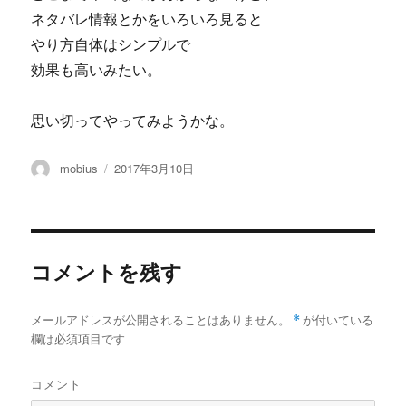
ネタバレ情報とかをいろいろ見ると
やり方自体はシンプルで
効果も高いみたい。
思い切ってやってみようかな。
投
投
mobius
2017年3月10日
稿
稿
者
日:
コメントを残す
メールアドレスが公開されることはありません。
*
が付いている
欄は必須項目です
コメント