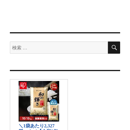
検
検
索
索
対
象: