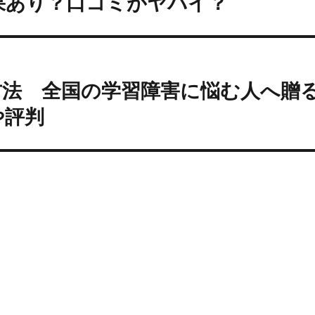
果あり？口コミがヤバイ？
方法 全国の学習障害に悩む人へ贈
や評判