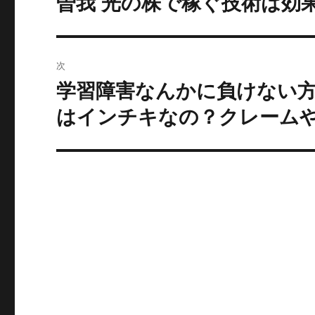
曽我 光の株で稼ぐ技術は効
去
ナ
の
ビ
投
次
稿:
ゲ
学習障害なんかに負けない
次
の
ー
はインチキなの？クレーム
投
シ
稿:
ョ
ン