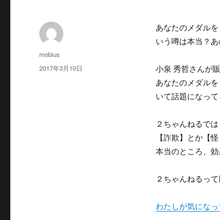
あなたのメダルを
いう噂は本当？あ
投
mobius
稿
投
2017年3月10日
小泉 秀哲さんが
者
稿
あなたのメダルを
日:
いて話題になって
２ちゃんねるでは
【詐欺】とか【怪
本当のところ、効
２ちゃんねるって
わたしが気になっ