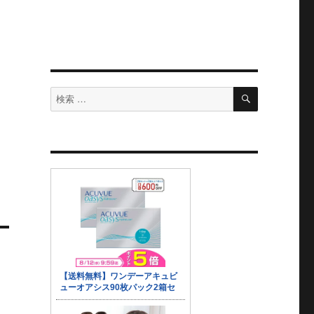
検
検
索
索
対
象: