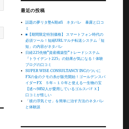
最近の投稿
話題の夢リタ塾4期afi ネタバレ 暴露と口コ
ミ
■【期間限定特別価格】 スマートフォン時代の
必須ツール！短縮URLマルチ転送システム「短
短」の内容がネタバレ
日経225先物”資産構築型”トレードシステム
『トライデント225』の効果が気になる！体験
ブログの口コミ
SUPER WISE CONSULTANCY INCのついに
FXの金のクモの糸が販売開始！ゴールデンスパ
イダーFX ５年～１０年と使える一生物の宝
【述べ9852人が愛用しているゴルスパＦＸ】
口コミが怪しい
「彼の浮気ぐせ」を簡単に治す方法のネタバレ
と体験談