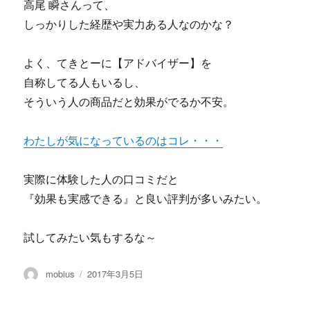
高尾 瞬さんって、
しっかりした経歴や実力ある人なのかな？
よく、てきとーに【アドバイザー】を
自称してる人もいるし、
そういう人の商品だと効果がでるか不安。
わたしが気になっているのはコレ・・・
実際に体験した人の口コミだと
『効果も実感できる』と良い評判が多いみたい。
試してみたい気もするな～
投
投
mobius
2017年3月5日
稿
稿
者
日: