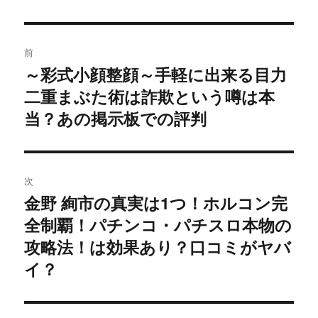
投
前
稿
～彩式小顔整顔～手軽に出来る目力
過
二重まぶた術は詐欺という噂は本
去
ナ
の
当？あの掲示板での評判
ビ
投
稿:
ゲ
次
ー
金野 絢市の真実は1つ！ホルコン完
次
シ
全制覇！パチンコ・パチスロ本物の
の
投
攻略法！は効果あり？口コミがヤバ
ョ
稿:
イ？
ン