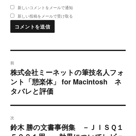
新しいコメントをメールで通知
新しい投稿をメールで受け取る
投
前
稿
株式会社ミーネットの筆技名人フォ
過
ント「憩楽体」 for Macintosh ネ
去
ナ
の
タバレと評価
ビ
投
稿:
ゲ
次
ー
鈴木 勝の文書事例集 －ＪＩＳＱ１
次
シ
の