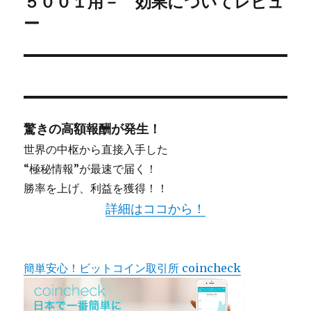
５００１用－ 効果についてレビュ
投
ー
ョ
稿:
ン
驚きの高額報酬が発生！
世界の中枢から直接入手した
“極秘情報”が最速で届く！
勝率を上げ、利益を獲得！！
詳細はココから！
簡単安心！ビットコイン取引所 coincheck