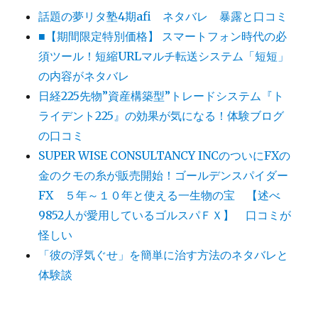
話題の夢リタ塾4期afi ネタバレ 暴露と口コミ
■【期間限定特別価格】 スマートフォン時代の必
須ツール！短縮URLマルチ転送システム「短短」
の内容がネタバレ
日経225先物”資産構築型”トレードシステム『ト
ライデント225』の効果が気になる！体験ブログ
の口コミ
SUPER WISE CONSULTANCY INCのついにFXの
金のクモの糸が販売開始！ゴールデンスパイダー
FX ５年～１０年と使える一生物の宝 【述べ
9852人が愛用しているゴルスパＦＸ】 口コミが
怪しい
「彼の浮気ぐせ」を簡単に治す方法のネタバレと
体験談