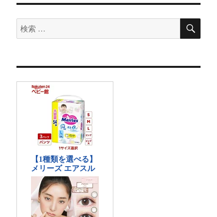
検
検
索
索
対
象: