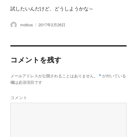
試したいんだけど、どうしようかな～
投
投
mobius
2017年2月26日
稿
稿
者
日:
コメントを残す
メールアドレスが公開されることはありません。
*
が付いている
欄は必須項目です
コメント