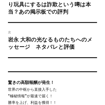
り玩具にするは詐欺という噂は本
シ
当？あの掲示板での評判
ョ
ン
次
岩永 大和の光なるものたちへのメ
次
ッセージ ネタバレと評価
の
投
稿:
驚きの高額報酬が発生！
世界の中枢から直接入手した
“極秘情報”が最速で届く！
勝率を上げ、利益を獲得！！