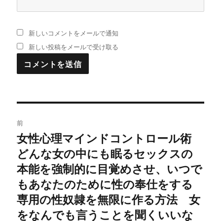
新しいコメントをメールで通知
新しい投稿をメールで受け取る
投
前
稿
女性心理マインドコントロール術
過
どんな女の中にも眠るセックスの
去
ナ
の
本能を強制的に目覚めさせ、いつで
ビ
投
もあなたのために性の奉仕をする
稿:
ゲ
専用の性奴隷を無限に作る方法 女
をなんでも言うことを聞くいいな
ー