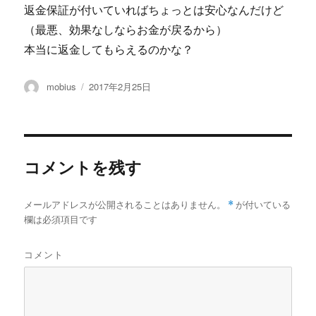
返金保証が付いていればちょっとは安心なんだけど
（最悪、効果なしならお金が戻るから）
本当に返金してもらえるのかな？
投
投
mobius
2017年2月25日
稿
稿
者
日:
コメントを残す
メールアドレスが公開されることはありません。
*
が付いている
欄は必須項目です
コメント