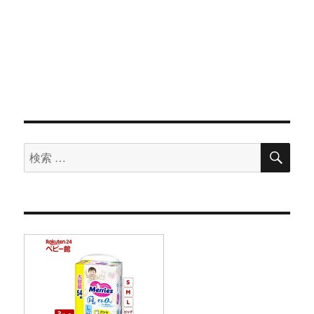
検
検
索
索
対
象: