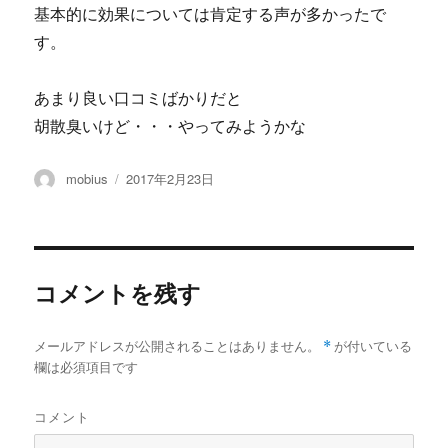
基本的に効果については肯定する声が多かったで
す。
あまり良い口コミばかりだと
胡散臭いけど・・・やってみようかな
投
投
mobius
2017年2月23日
稿
稿
者
日:
コメントを残す
メールアドレスが公開されることはありません。
*
が付いている
欄は必須項目です
コメント