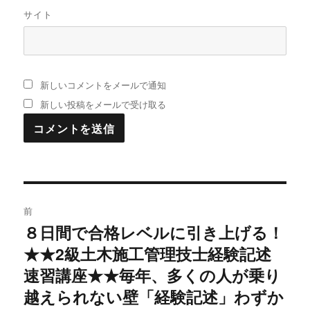
サイト
新しいコメントをメールで通知
新しい投稿をメールで受け取る
投
前
稿
８日間で合格レベルに引き上げる！
過
★★2級土木施工管理技士経験記述
去
ナ
の
速習講座★★毎年、多くの人が乗り
ビ
投
越えられない壁「経験記述」わずか
稿: