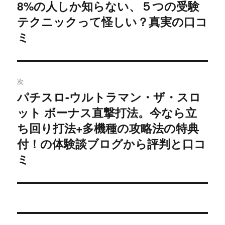
ゲ
8%の人しか知らない、５つの受験
テクニックって怪しい？真実の口コ
ー
ミ
シ
ョ
次
ン
パチスロ-ウルトラマン・ザ・スロ
次
ット ボーナス直撃打法。今なら立
の
投
ち回り打法+多機種の攻略法の特典
稿:
付！の体験談ブログから評判と口コ
ミ