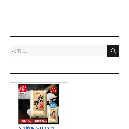
検
検
索
索
対
象: