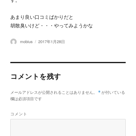
す。
あまり良い口コミばかりだと
胡散臭いけど・・・やってみようかな
投
投
mobius
2017年1月28日
稿
稿
者
日:
コメントを残す
メールアドレスが公開されることはありません。
*
が付いている
欄は必須項目です
コメント