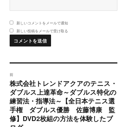
新しいコメントをメールで通知
新しい投稿をメールで受け取る
投
前
稿
株式会社トレンドアクアのテニス・
過
ダブルス上達革命～ダブルス特化の
去
ナ
の
練習法・指導法～【全日本テニス選
ビ
投
手権 ダブルス優勝 佐藤博康 監
稿:
ゲ
修】DVD2枚組の方法を体験したブ