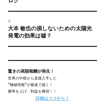
ログ
ー
シ
ョ
次
大本 敏也の損しないための太陽光
次
ン
発電の効果は嘘？
の
投
稿:
驚きの高額報酬が発生！
世界の中枢から直接入手した
“極秘情報”が最速で届く！
勝率を上げ、利益を獲得！！
詳細はココから！