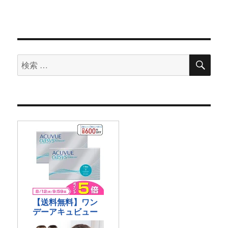
検
検
索
索
対
象: