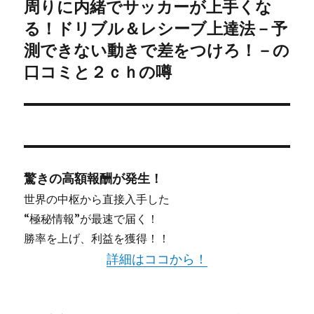
周りに内緒でサッカーが上手くな
次
る！ドリブル＆レシーブ上達法－予
ョ
の
投
測できない動きで差をつけろ！－の
ン
稿:
口コミと２ｃｈの噂
驚きの高額報酬が発生！
世界の中枢から直接入手した
“極秘情報”が最速で届く！
勝率を上げ、利益を獲得！！
詳細はココから！