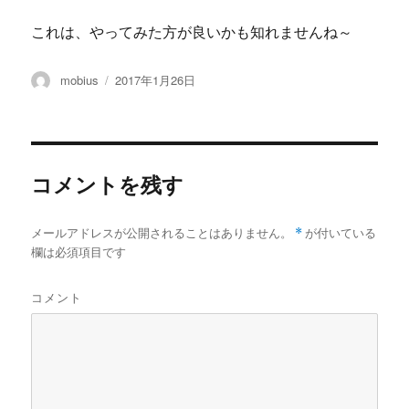
これは、やってみた方が良いかも知れませんね～
投
投
mobius
2017年1月26日
稿
稿
者
日:
コメントを残す
メールアドレスが公開されることはありません。
*
が付いている
欄は必須項目です
コメント