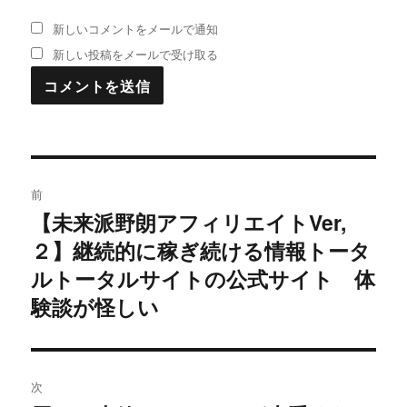
新しいコメントをメールで通知
新しい投稿をメールで受け取る
投
前
稿
【未来派野朗アフィリエイトVer,
過
２】継続的に稼ぎ続ける情報トータ
去
ナ
の
ルトータルサイトの公式サイト 体
ビ
投
験談が怪しい
稿:
ゲ
ー
次
シ