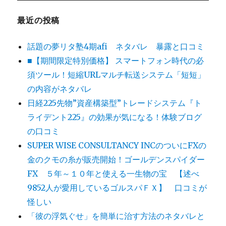
最近の投稿
話題の夢リタ塾4期afi ネタバレ 暴露と口コミ
■【期間限定特別価格】 スマートフォン時代の必
須ツール！短縮URLマルチ転送システム「短短」
の内容がネタバレ
日経225先物”資産構築型”トレードシステム『ト
ライデント225』の効果が気になる！体験ブログ
の口コミ
SUPER WISE CONSULTANCY INCのついにFXの
金のクモの糸が販売開始！ゴールデンスパイダー
FX ５年～１０年と使える一生物の宝 【述べ
9852人が愛用しているゴルスパＦＸ】 口コミが
怪しい
「彼の浮気ぐせ」を簡単に治す方法のネタバレと