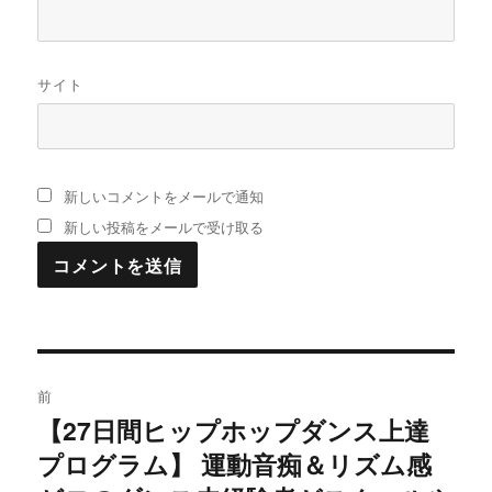
サイト
新しいコメントをメールで通知
新しい投稿をメールで受け取る
投
前
稿
【27日間ヒップホップダンス上達
過
プログラム】 運動音痴＆リズム感
去
ナ
の