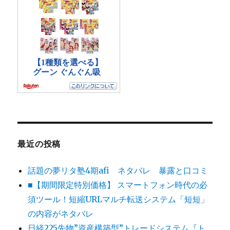
最近の投稿
話題の夢リタ塾4期afi ネタバレ 暴露と口コミ
■【期間限定特別価格】 スマートフォン時代の必
須ツール！短縮URLマルチ転送システム「短短」
の内容がネタバレ
日経225先物”資産構築型”トレードシステム『ト