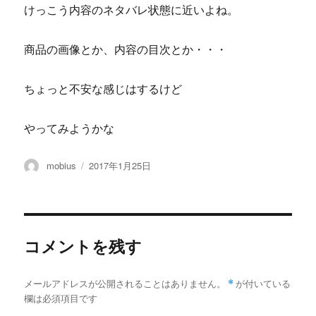
けっこう内容のネタバレ状態に近いよね。
商品の画像とか、内容の目次とか・・・
ちょっと不安な感じはするけど
やってみようかな
投
投
mobius
2017年1月25日
稿
稿
者
日:
コメントを残す
メールアドレスが公開されることはありません。
*
が付いている
欄は必須項目です