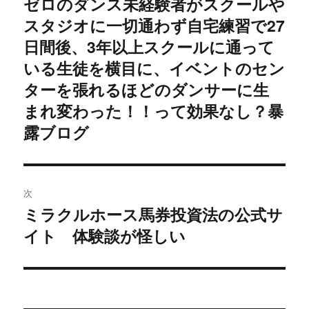
ゼロのダンス未経験者がスクールや
ビ
投
スタジオに一切通わず自宅練習で27
稿:
ゲ
日間後、3年以上スクールに通って
いる生徒を横目に、イベントのセン
ー
ターを張れるほどのダンサーに生
シ
まれ変わった！！って効果なし？暴
ョ
露ブログ
ン
次
ミラクルホース馬券投資法の公式サ
次
イト 体験談が怪しい
の
投
稿: