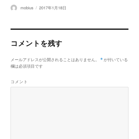
投
投
mobius
2017年1月18日
稿
稿
者
日:
コメントを残す
メールアドレスが公開されることはありません。
*
が付いている
欄は必須項目です
コメント