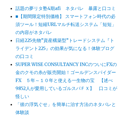
話題の夢リタ塾4期afi ネタバレ 暴露と口コミ
■【期間限定特別価格】 スマートフォン時代の必
須ツール！短縮URLマルチ転送システム「短短」
の内容がネタバレ
日経225先物”資産構築型”トレードシステム『ト
ライデント225』の効果が気になる！体験ブログ
の口コミ
SUPER WISE CONSULTANCY INCのついにFXの
金のクモの糸が販売開始！ゴールデンスパイダー
FX ５年～１０年と使える一生物の宝 【述べ
9852人が愛用しているゴルスパＦＸ】 口コミが
怪しい
「彼の浮気ぐせ」を簡単に治す方法のネタバレと
体験談