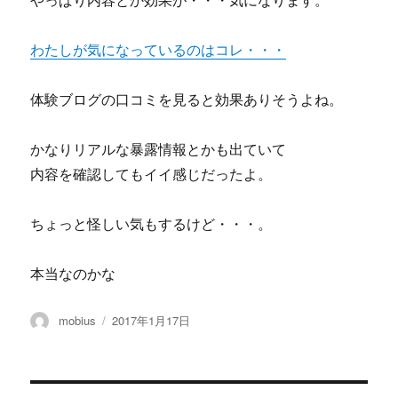
やっぱり内容とか効果が・・・気になります。
わたしが気になっているのはコレ・・・
体験ブログの口コミを見ると効果ありそうよね。
かなりリアルな暴露情報とかも出ていて
内容を確認してもイイ感じだったよ。
ちょっと怪しい気もするけど・・・。
本当なのかな
投
投
mobius
2017年1月17日
稿
稿
者
日: