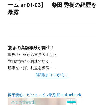
ーム an01-03】 柴田 秀樹の経歴を
の
投
暴露
稿:
驚きの高額報酬が発生！
世界の中枢から直接入手した
“極秘情報”が最速で届く！
勝率を上げ、利益を獲得！！
詳細はココから！
簡単安心！ビットコイン取引所 coincheck