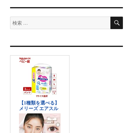
検
検
索
索
対
象: