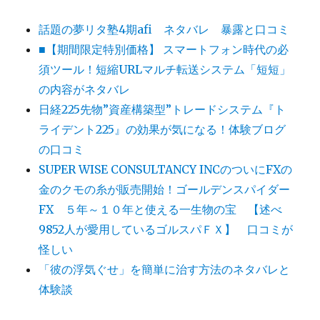
話題の夢リタ塾4期afi ネタバレ 暴露と口コミ
■【期間限定特別価格】 スマートフォン時代の必
須ツール！短縮URLマルチ転送システム「短短」
の内容がネタバレ
日経225先物”資産構築型”トレードシステム『ト
ライデント225』の効果が気になる！体験ブログ
の口コミ
SUPER WISE CONSULTANCY INCのついにFXの
金のクモの糸が販売開始！ゴールデンスパイダー
FX ５年～１０年と使える一生物の宝 【述べ
9852人が愛用しているゴルスパＦＸ】 口コミが
怪しい
「彼の浮気ぐせ」を簡単に治す方法のネタバレと
体験談