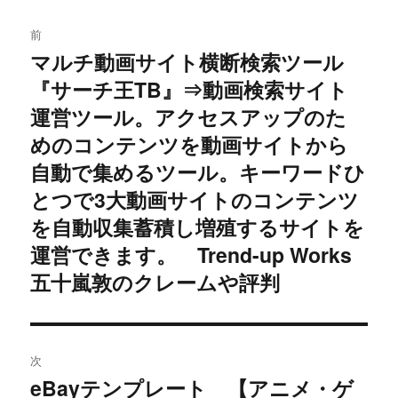
投
前
稿
マルチ動画サイト横断検索ツール
過
『サーチ王TB』⇒動画検索サイト
去
ナ
の
運営ツール。アクセスアップのた
ビ
投
めのコンテンツを動画サイトから
稿:
ゲ
自動で集めるツール。キーワードひ
とつで3大動画サイトのコンテンツ
ー
を自動収集蓄積し増殖するサイトを
シ
運営できます。 Trend-up Works
ョ
五十嵐敦のクレームや評判
ン
次
eBayテンプレート 【アニメ・ゲ
次