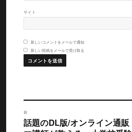
サイト
新しいコメントをメールで通知
新しい投稿をメールで受け取る
投
前
稿
話題のDL版/オンライン通
過
去
ナ