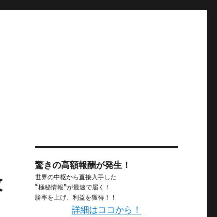
驚きの高額報酬が発生！
般
世界の中枢から直接入手した
“極秘情報”が最速で届く！
勝率を上げ、利益を獲得！！
詳細はココから！