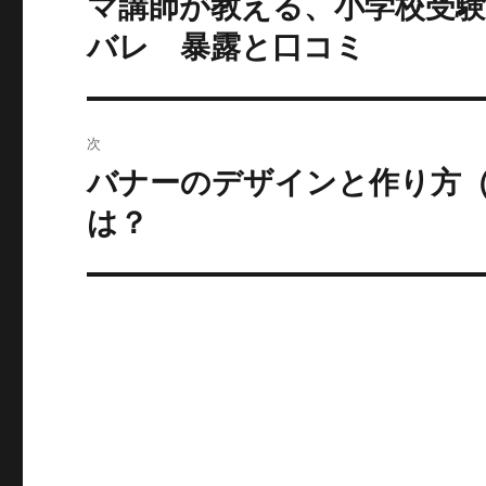
マ講師が教える、小学校受
の
バレ 暴露と口コミ
ビ
投
稿:
ゲ
ー
次
バナーのデザインと作り方
シ
次
の
は？
ョ
投
ン
稿: