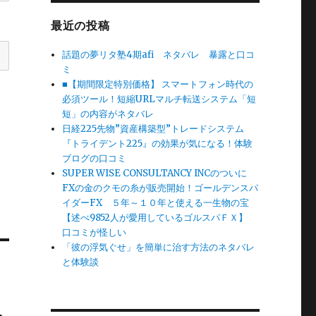
最近の投稿
話題の夢リタ塾4期afi ネタバレ 暴露と口コ
ミ
■【期間限定特別価格】 スマートフォン時代の
必須ツール！短縮URLマルチ転送システム「短
短」の内容がネタバレ
日経225先物”資産構築型”トレードシステム
『トライデント225』の効果が気になる！体験
ブログの口コミ
SUPER WISE CONSULTANCY INCのついに
FXの金のクモの糸が販売開始！ゴールデンスパ
イダーFX ５年～１０年と使える一生物の宝
【述べ9852人が愛用しているゴルスパＦＸ】
口コミが怪しい
「彼の浮気ぐせ」を簡単に治す方法のネタバレ
と体験談