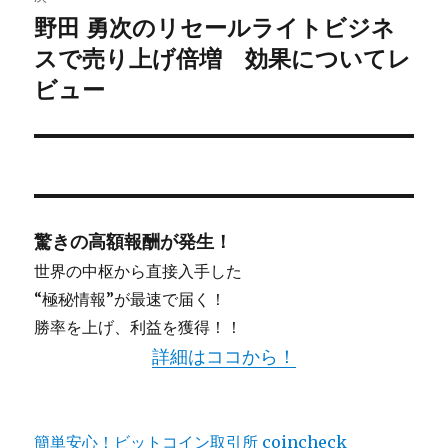
ー
野田 勇次のリセールライトビジネ
次
シ
スで売り上げ倍増 効果についてレ
の
投
ビュー
ョ
稿:
ン
驚きの高額報酬が発生！
世界の中枢から直接入手した
“極秘情報”が最速で届く！
勝率を上げ、利益を獲得！！
詳細はココから！
簡単安心！ビットコイン取引所 coincheck