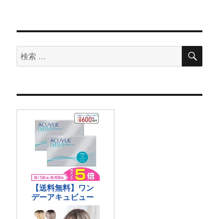
検
検
索
索
対
象: