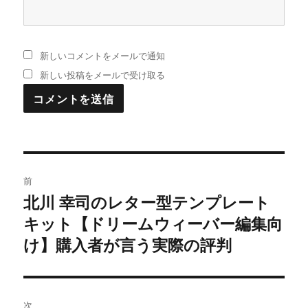
新しいコメントをメールで通知
新しい投稿をメールで受け取る
投
前
稿
北川 幸司のレター型テンプレート
過
キット【ドリームウィーバー編集向
去
ナ
の
け】購入者が言う実際の評判
ビ
投
稿:
ゲ
次