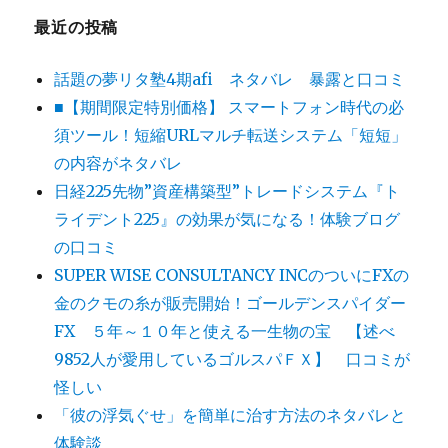
最近の投稿
話題の夢リタ塾4期afi ネタバレ 暴露と口コミ
■【期間限定特別価格】 スマートフォン時代の必
須ツール！短縮URLマルチ転送システム「短短」
の内容がネタバレ
日経225先物”資産構築型”トレードシステム『ト
ライデント225』の効果が気になる！体験ブログ
の口コミ
SUPER WISE CONSULTANCY INCのついにFXの
金のクモの糸が販売開始！ゴールデンスパイダー
FX ５年～１０年と使える一生物の宝 【述べ
9852人が愛用しているゴルスパＦＸ】 口コミが
怪しい
「彼の浮気ぐせ」を簡単に治す方法のネタバレと
体験談