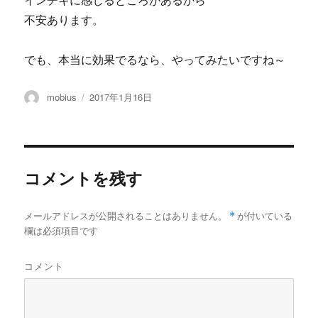
インチキに感じるところがあるから
不安あります。
でも、本当に効果でるなら、やってみたいですね～
投
投
mobius
2017年1月16日
稿
稿
者
日:
コメントを残す
メールアドレスが公開されることはありません。
*
が付いている
欄は必須項目です
コメント