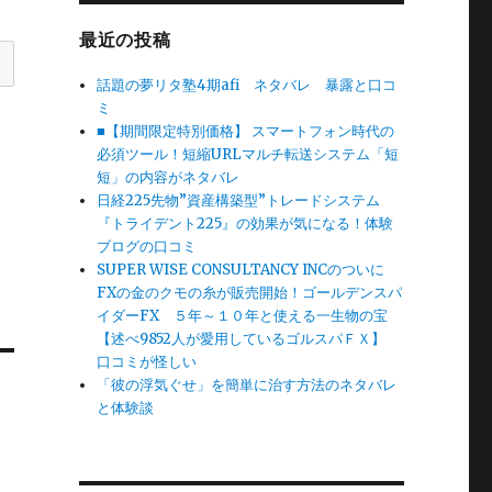
最近の投稿
話題の夢リタ塾4期afi ネタバレ 暴露と口コ
ミ
■【期間限定特別価格】 スマートフォン時代の
必須ツール！短縮URLマルチ転送システム「短
短」の内容がネタバレ
日経225先物”資産構築型”トレードシステム
『トライデント225』の効果が気になる！体験
ブログの口コミ
SUPER WISE CONSULTANCY INCのついに
FXの金のクモの糸が販売開始！ゴールデンスパ
イダーFX ５年～１０年と使える一生物の宝
【述べ9852人が愛用しているゴルスパＦＸ】
口コミが怪しい
「彼の浮気ぐせ」を簡単に治す方法のネタバレ
と体験談