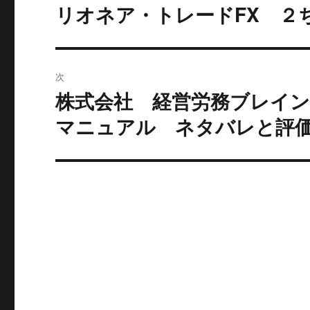
リオネア・トレードFX ２
ビ
投
稿:
ゲ
ー
次
株式会社 経営労務ブレイ
シ
次
の
マニュアル ネタバレと評
ョ
投
ン
稿: