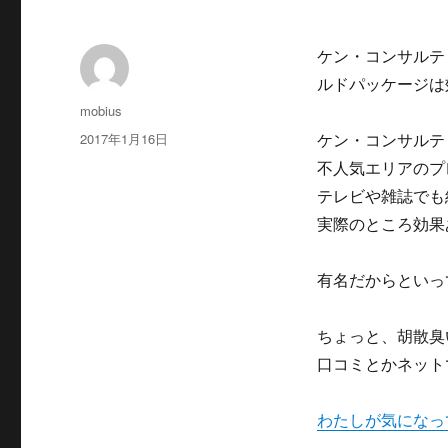
ケン・コンサルテ
ルドパッケージは
投
mobius
稿
投
2017年1月16日
ケン・コンサルテ
者
稿
不人気エリアのプ
日:
テレビや雑誌でも
実際のところ効果
有名だからといっ
ちょっと、胡散臭
口コミとかネット
わたしが気になっ