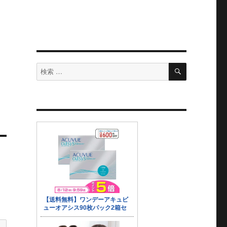
検
検
索
索
対
象: