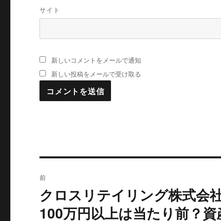
サイト
新しいコメントをメールで通知
新しい投稿をメールで受け取る
投
前
稿
クロスリテイリング株式会社
過
去
ナ
100万円以上は当たり前？
の