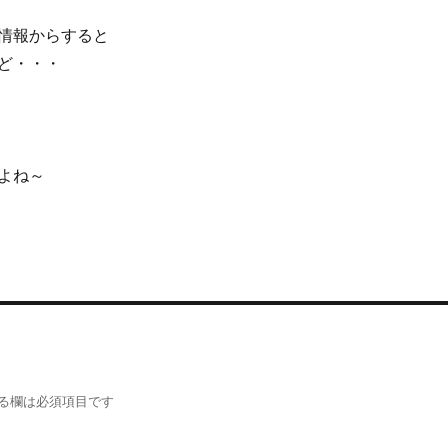
情報からすると
ど・・・
よね～
る欄は必須項目です