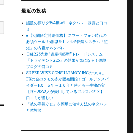
最近の投稿
話題の夢リタ塾4期afi ネタバレ 暴露と口コ
ミ
■【期間限定特別価格】 スマートフォン時代の
必須ツール！短縮URLマルチ転送システム「短
短」の内容がネタバレ
日経225先物”資産構築型”トレードシステム
『トライデント225』の効果が気になる！体験
ブログの口コミ
SUPER WISE CONSULTANCY INCのついに
FXの金のクモの糸が販売開始！ゴールデンスパ
イダーFX ５年～１０年と使える一生物の宝
【述べ9852人が愛用しているゴルスパＦＸ】
口コミが怪しい
「彼の浮気ぐせ」を簡単に治す方法のネタバレ
と体験談