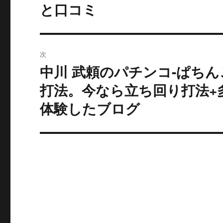
去
ナ
と口コミ
の
ビ
投
稿:
ゲ
次
ー
中川 武頼のパチンコ-ぱちん
次
の
打法。今なら立ち回り打法+
シ
投
体験したブログ
ョ
稿:
ン