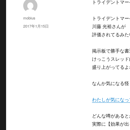
トライデントマー
投
mobius
トライデントマー
稿
投
2017年1月15日
川藤 光裕さんが
者
稿
評価されてるみた
日:
掲示板で勝手な書
けっこうスレッド
盛り上がってるよ
なんか気になる怪
わたしが気になっ
どんな噂があると
実際に【効果が出