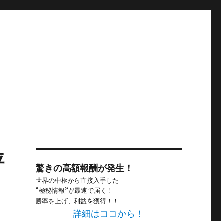
評
驚きの高額報酬が発生！
世界の中枢から直接入手した
“極秘情報”が最速で届く！
勝率を上げ、利益を獲得！！
詳細はココから！