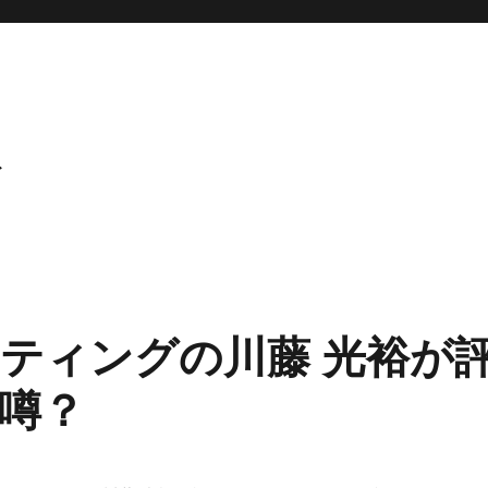
ト
ティングの川藤 光裕が
噂？