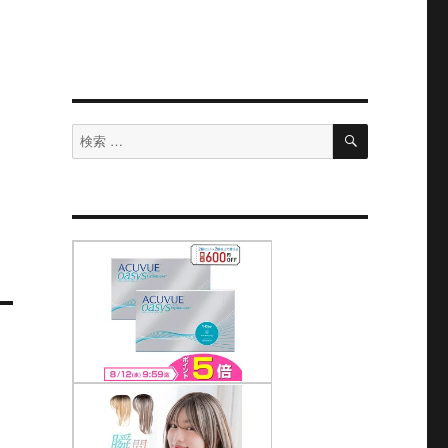
検
検
索
索
対
象: