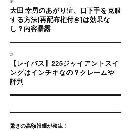
前
稿
大田 幸男のあがり症、口下手を克服
過
する方法[再配布権付き]は効果な
去
ナ
の
し？内容暴露
ビ
投
稿:
ゲ
次
ー
【レイバス】225ジャイアントスイ
次
シ
ングはインチキなの？クレームや
の
投
評判
ョ
稿:
ン
驚きの高額報酬が発生！