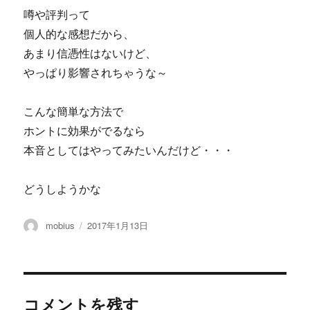
噂や評判って
個人的な感想だから、
あまり信憑性はないけど、
やっぱり影響されちゃうな～
こんな簡単な方法で
ホントに効果がでるなら
本音としてはやってみたいんだけど・・・
どうしようかな
投
投
mobius
2017年1月13日
稿
稿
者
日:
コメントを残す