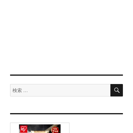
検
検
索
索
対
象: