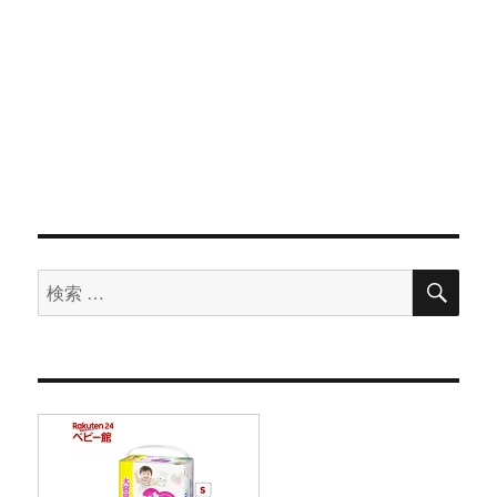
検
検
索
索
対
象: