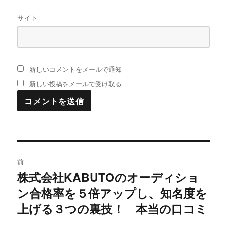
サイト
新しいコメントをメールで通知
新しい投稿をメールで受け取る
投
前
稿
株式会社KABUTOのオーディショ
過
ン合格率を５倍アップし、知名度を
去
ナ
の
上げる３つの裏技！ 本当の口コミ
ビ
投