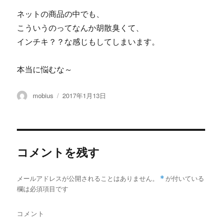
ネットの商品の中でも、
こういうのってなんか胡散臭くて、
インチキ？？な感じもしてしまいます。
本当に悩むな～
投
投
mobius
2017年1月13日
稿
稿
者
日:
コメントを残す
メールアドレスが公開されることはありません。
*
が付いている
欄は必須項目です
コメント