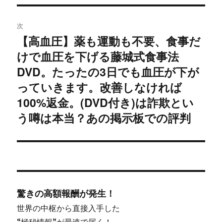
稿:
ゲ
次
ー
【高血圧】薬も運動も不要、食事だ
次
シ
けで血圧を下げる藤城式食事法
の
投
DVD。たったの3日でも血圧が下が
ョ
稿:
っていきます。改善しなければ
ン
100%返金。(DVD付き)は詐欺とい
う噂は本当？あの掲示板での評判
驚きの高額報酬が発生！
世界の中枢から直接入手した