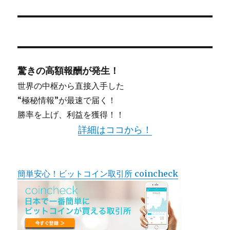
シ
の
投
ョ
稿:
ン
驚きの高額報酬が発生！
世界の中枢から直接入手した
“極秘情報”が最速で届く！
勝率を上げ、利益を獲得！！
詳細はココから！
簡単安心！ビットコイン取引所 coincheck