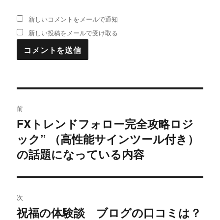
新しいコメントをメールで通知
新しい投稿をメールで受け取る
投
前
稿
FXトレンドフォロー完全攻略ロジ
過
ック” （高性能サインツール付き）
去
ナ
の
の話題になっている内容
ビ
投
稿:
ゲ
次
ー
祝福の体験談 ブログの口コミは？
次