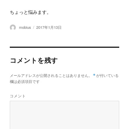
ちょっと悩みます。
投
投
mobius
2017年1月13日
稿
稿
者
日:
コメントを残す
メールアドレスが公開されることはありません。
*
が付いている
欄は必須項目です
コメント