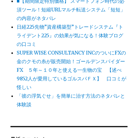
■【期間限定特別価格】 スマートフォン時代の必
須ツール！短縮URLマルチ転送システム「短短」
の内容がネタバレ
日経225先物”資産構築型”トレードシステム『ト
ライデント225』の効果が気になる！体験ブログ
の口コミ
SUPER WISE CONSULTANCY INCのついにFXの
金のクモの糸が販売開始！ゴールデンスパイダー
FX ５年～１０年と使える一生物の宝 【述べ
9852人が愛用しているゴルスパＦＸ】 口コミが
怪しい
「彼の浮気ぐせ」を簡単に治す方法のネタバレと
体験談