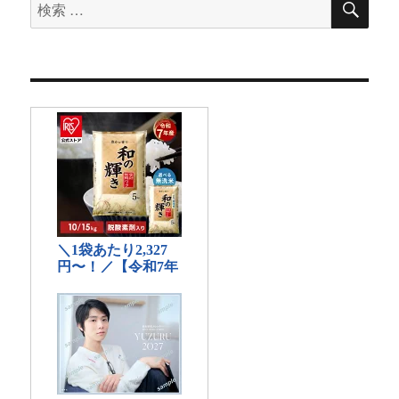
検
索
索
対
象: