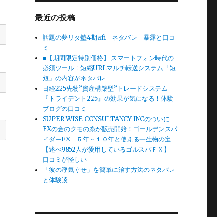
最近の投稿
話題の夢リタ塾4期afi ネタバレ 暴露と口コ
ミ
■【期間限定特別価格】 スマートフォン時代の
必須ツール！短縮URLマルチ転送システム「短
短」の内容がネタバレ
日経225先物”資産構築型”トレードシステム
『トライデント225』の効果が気になる！体験
ブログの口コミ
SUPER WISE CONSULTANCY INCのついに
FXの金のクモの糸が販売開始！ゴールデンスパ
イダーFX ５年～１０年と使える一生物の宝
【述べ9852人が愛用しているゴルスパＦＸ】
口コミが怪しい
「彼の浮気ぐせ」を簡単に治す方法のネタバレ
と体験談