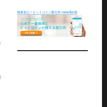
簡単安心！ビットコイン取引所 coincheck
詐
売