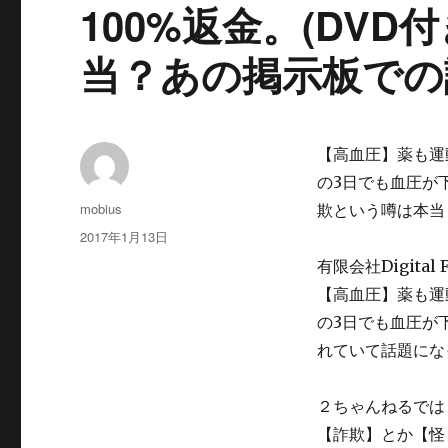
100%返金。(DV
当？あの掲示板での
【高血圧】薬も運
の3日でも血圧が
投
mobius
欺という噂は本当
稿
投
2017年1月13日
者
稿
有限会社Digita
日:
【高血圧】薬も運
の3日でも血圧が
れていて話題にな
２ちゃんねるでは
【詐欺】とか【怪