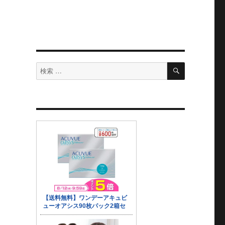
検
検
索
索
対
象: