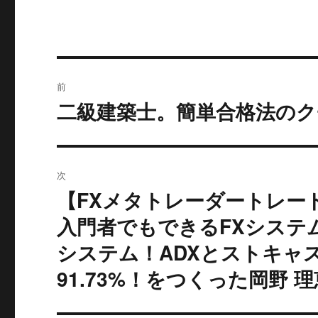
投
前
稿
二級建築士。簡単合格法の
過
去
ナ
の
ビ
投
次
稿:
ゲ
【FXメタトレーダートレー
次
の
ー
入門者でもできるFXシステ
投
システム！ADXとストキャ
シ
稿:
91.73%！をつくった岡野
ョ
ン