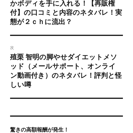
かボディを手に入れる！【再販権
去
ナ
の
付】の口コミと内容のネタバレ！実
ビ
投
態が２ｃｈに流出？
稿:
ゲ
ー
次
シ
殖栗 智明の脚やせダイエットメソ
次
ッド（メールサポート、オンライ
ョ
の
投
ン動画付き）のネタバレ！評判と怪
ン
稿:
しい噂
驚きの高額報酬が発生！