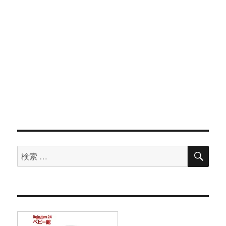
検
検
索
索
対
象: