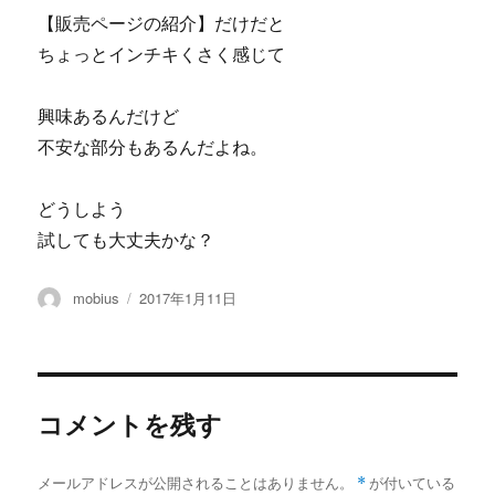
【販売ページの紹介】だけだと
ちょっとインチキくさく感じて
興味あるんだけど
不安な部分もあるんだよね。
どうしよう
試しても大丈夫かな？
投
投
mobius
2017年1月11日
稿
稿
者
日:
コメントを残す
メールアドレスが公開されることはありません。
*
が付いている