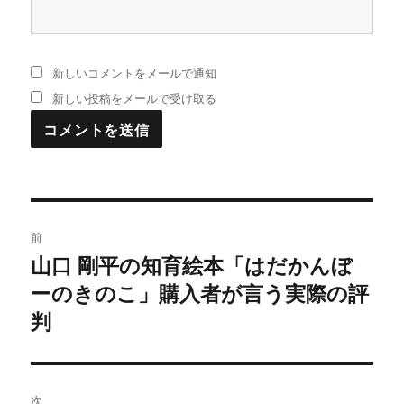
新しいコメントをメールで通知
新しい投稿をメールで受け取る
投
前
稿
山口 剛平の知育絵本「はだかんぼ
過
ーのきのこ」購入者が言う実際の評
去
ナ
の
判
ビ
投
稿:
ゲ
次