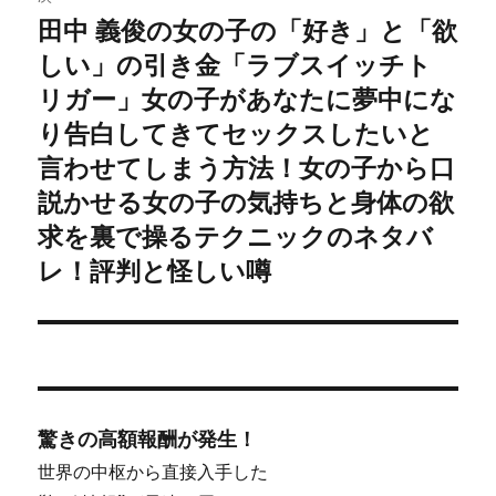
ー
田中 義俊の女の子の「好き」と「欲
次
シ
しい」の引き金「ラブスイッチト
の
投
リガー」女の子があなたに夢中にな
ョ
稿:
り告白してきてセックスしたいと
ン
言わせてしまう方法！女の子から口
説かせる女の子の気持ちと身体の欲
求を裏で操るテクニックのネタバ
レ！評判と怪しい噂
驚きの高額報酬が発生！
世界の中枢から直接入手した