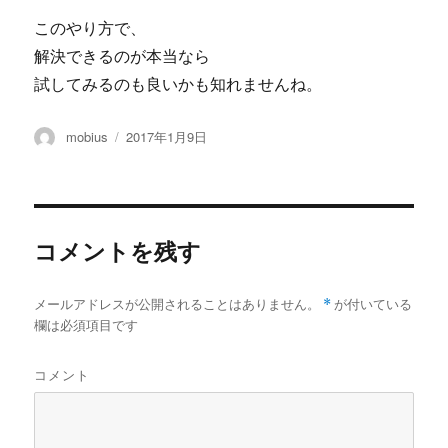
このやり方で、
解決できるのが本当なら
試してみるのも良いかも知れませんね。
投
投
mobius
2017年1月9日
稿
稿
者
日:
コメントを残す
メールアドレスが公開されることはありません。
*
が付いている
欄は必須項目です
コメント