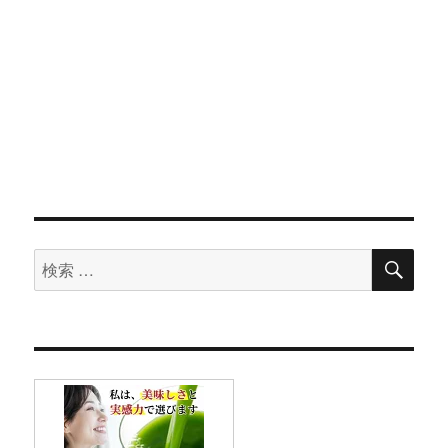
検
検
索
索
対
象: