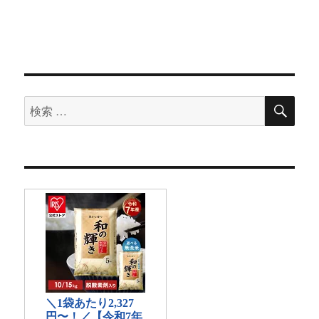
検
検
索
索
対
象: