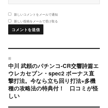
新しいコメントをメールで通知
新しい投稿をメールで受け取る
投
前
稿
中川 武頼のパチンコ-CR交響詩篇エ
過
ウレカセブン・spec2 ボーナス直
去
ナ
の
撃打法。今なら立ち回り打法+多機
ビ
投
種の攻略法の特典付！ 口コミが怪
稿:
ゲ
しい
ー