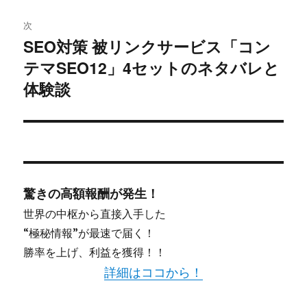
シ
次
SEO対策 被リンクサービス「コン
ョ
次
テマSEO12」4セットのネタバレと
の
ン
投
体験談
稿:
驚きの高額報酬が発生！
世界の中枢から直接入手した
“極秘情報”が最速で届く！
勝率を上げ、利益を獲得！！
詳細はココから！