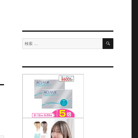
検
検
索
索
対
象: