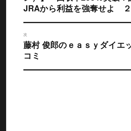
の
JRAから利益を強奪せよ 
ビ
投
稿:
ゲ
ー
次
藤村 俊郎のｅａｓｙダイエ
シ
次
の
コミ
ョ
投
ン
稿: