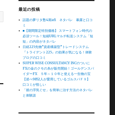
最近の投稿
話題の夢リタ塾4期afi ネタバレ 暴露と口コ
ミ
■【期間限定特別価格】 スマートフォン時代の
必須ツール！短縮URLマルチ転送システム「短
短」の内容がネタバレ
日経225先物”資産構築型”トレードシステム
『トライデント225』の効果が気になる！体験
ブログの口コミ
SUPER WISE CONSULTANCY INCのついに
FXの金のクモの糸が販売開始！ゴールデンスパ
イダーFX ５年～１０年と使える一生物の宝
【述べ9852人が愛用しているゴルスパＦＸ】
口コミが怪しい
「彼の浮気ぐせ」を簡単に治す方法のネタバレ
と体験談