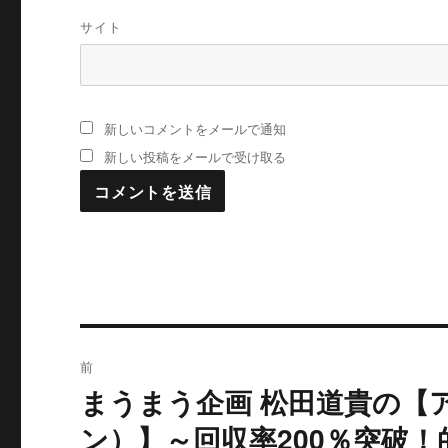
サイト
新しいコメントをメールで通知
新しい投稿をメールで受け取る
投
前
稿
まうまう企画 松田道貴の【
過
去
ナ
ン）】～回収率200％突破