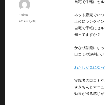
自宅で手軽にセル
投
mobius
ネット販売でいつ
稿
投
2017年1月8日
上位にランクイン
者
稿
自宅で手軽にセル
日:
知ってますか？
かなり話題になっ
口コミや評判がい
わたしが気になっ
実践者の口コミや
★きちんとマニュ
効果が出る感じが