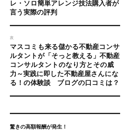
レ・ソロ簡単アレンジ技法購入者が
去
ナ
の
言う実際の評判
ビ
投
稿:
ゲ
次
ー
マスコミも来る儲かる不動産コンサ
次
シ
ルタントが「そっと教える」不動産
の
投
コンサルタントのなり方とその威
ョ
稿:
力～実践に即した不動産屋さんにな
ン
る！の体験談 ブログの口コミは？
驚きの高額報酬が発生！