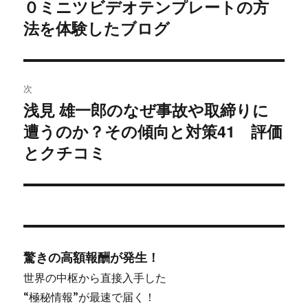
０ミニツビデオテンプレートの方
去
ナ
の
法を体験したブログ
ビ
投
稿:
ゲ
次
ー
浅見 雄一郎のなぜ事故や取締りに
次
シ
遭うのか？その傾向と対策41 評価
の
投
とクチコミ
ョ
稿:
ン
驚きの高額報酬が発生！
世界の中枢から直接入手した
“極秘情報”が最速で届く！