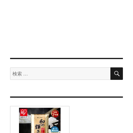
検
検
索
索
対
象: