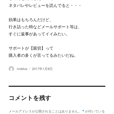
ネタバレやレビューを読んでると・・・
効果はもちろんだけど、
行き詰った時などメールサポート等は、
すぐに返事があってイイみたい。
サポートが【親切】って
購入者の多くが言ってるみたいだね。
投
投
mobius
2017年1月8日
稿
稿
者
日:
コメントを残す
メールアドレスが公開されることはありません。
*
が付いている