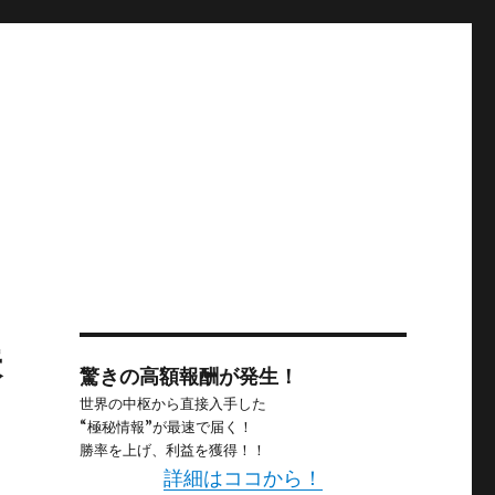
株
驚きの高額報酬が発生！
世界の中枢から直接入手した
“極秘情報”が最速で届く！
勝率を上げ、利益を獲得！！
詳細はココから！