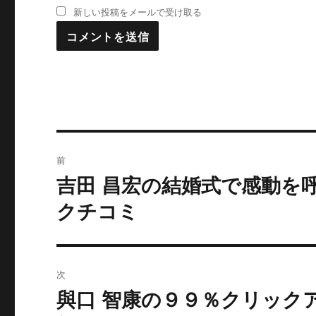
新しい投稿をメールで受け取る
投
前
稿
吉田 昌宏の結婚式で感動を
過
去
ナ
クチコミ
の
ビ
投
稿:
ゲ
次
ー
與口 智康の９９％クリック
次
の