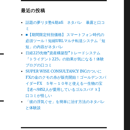
最近の投稿
話題の夢リタ塾4期afi ネタバレ 暴露と口コ
ミ
■【期間限定特別価格】 スマートフォン時代の
必須ツール！短縮URLマルチ転送システム「短
短」の内容がネタバレ
日経225先物”資産構築型”トレードシステム
『トライデント225』の効果が気になる！体験
ブログの口コミ
SUPER WISE CONSULTANCY INCのついに
FXの金のクモの糸が販売開始！ゴールデンスパ
イダーFX ５年～１０年と使える一生物の宝
【述べ9852人が愛用しているゴルスパＦＸ】
口コミが怪しい
「彼の浮気ぐせ」を簡単に治す方法のネタバレ
と体験談