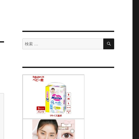
検
検
索
索
対
象: