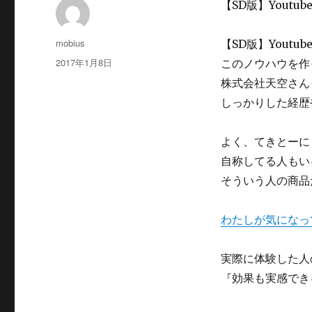
【SD版】Yout
投
mobius
【SD版】Yout
稿
投
2017年1月8日
このノウハウを作
者
稿
株式会社天空さん
日:
しっかりした経歴
よく、てきとーに
自称してる人もい
そういう人の商品
わたしが気になっ
実際に体験した人
『効果も実感でき