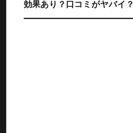
効果あり？口コミがヤバイ
シ
投
ョ
稿:
ン