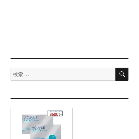
検
検
索
索
対
象: