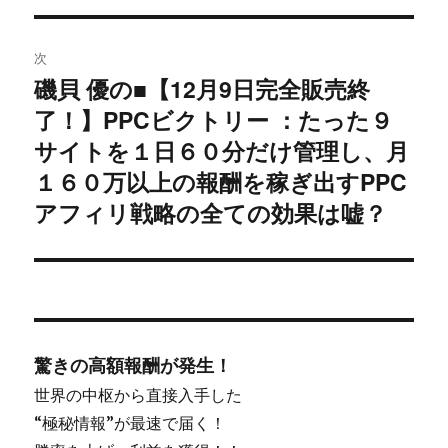
ー
シ
次
磯貝 優の■【12月9日完全販売終
ョ
次
了！】PPCビクトリー ：たった９
の
ン
投
サイトを１日６０分だけ管理し、月
稿:
１６０万以上の報酬を稼ぎ出すPPC
アフィリ戦略の全ての効果は嘘？
驚きの高額報酬が発生！
世界の中枢から直接入手した
“極秘情報”が最速で届く！