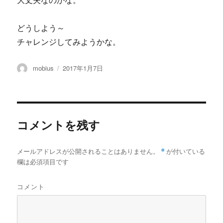
大丈夫なのかな。
どうしよう～
チャレンジしてみようかな。
投
投
mobius
2017年1月7日
稿
稿
者
日:
コメントを残す
メールアドレスが公開されることはありません。
*
が付いている
欄は必須項目です
コメント