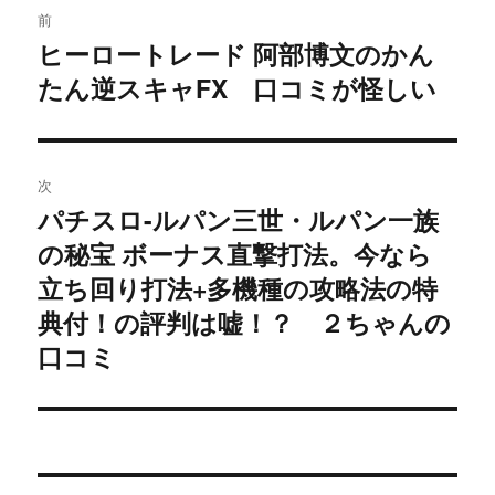
前
稿
ヒーロートレード 阿部博文のかん
過
たん逆スキャFX 口コミが怪しい
去
ナ
の
ビ
投
稿:
ゲ
次
パチスロ-ルパン三世・ルパン一族
次
ー
の秘宝 ボーナス直撃打法。今なら
の
シ
投
立ち回り打法+多機種の攻略法の特
稿:
典付！の評判は嘘！？ ２ちゃんの
ョ
口コミ
ン