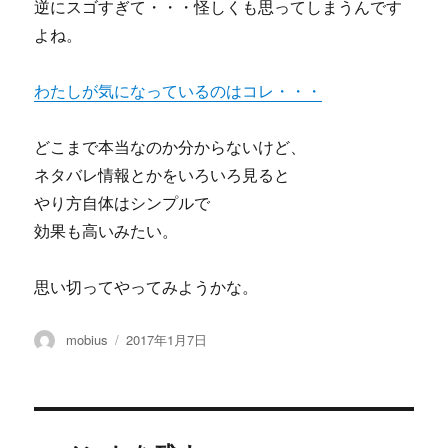
逆にスゴすぎて・・・怪しくも思ってしまうんです
よね。
わたしが気になっているのはコレ・・・
どこまで本当なのか分からないけど、
ネタバレ情報とかをいろいろ見ると
やり方自体はシンプルで
効果も高いみたい。
思い切ってやってみようかな。
投
投
mobius
2017年1月7日
稿
稿
者
日: