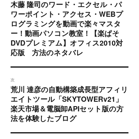
稿
木藤 隆司のワード・エクセル・パ
過
ワーポイント・アクセス・WEBプ
去
ナ
の
ログラミングを動画で楽々マスタ
ビ
投
ー！動画パソコン教室！【楽ぱそ
稿:
ゲ
DVDプレミアム】オフィス2010対
応版 方法のネタバレ
ー
シ
ョ
次
荒川 達彦の自動構築成長型アフィリ
次
ン
エイトツール「SKYTOWERv21」
の
投
楽天市場＆電脳卸APIセット版の方
稿:
法を体験したブログ