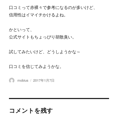
口コミって赤裸々で参考になるのが多いけど、
信用性はイマイチかけるよね。
かといって、
公式サイトもちょっぴり胡散臭い。
試してみたいけど、どうしようかな～
口コミを信じてみようかな。
投
投
mobius
2017年1月7日
稿
稿
者
日:
コメントを残す